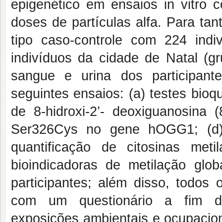
epigenético em ensaios in vitro c
doses de partículas alfa. Para ta
tipo caso-controle com 224 ind
indivíduos da cidade de Natal (g
sangue e urina dos participan
seguintes ensaios: (a) testes bioqu
de 8-hidroxi-2’- deoxiguanosina 
Ser326Cys no gene hOGG1; (d) 
quantificação de citosinas me
bioindicadoras de metilação gl
participantes; além disso, todos 
com um questionário a fim de 
exposições ambientais e ocupaciona