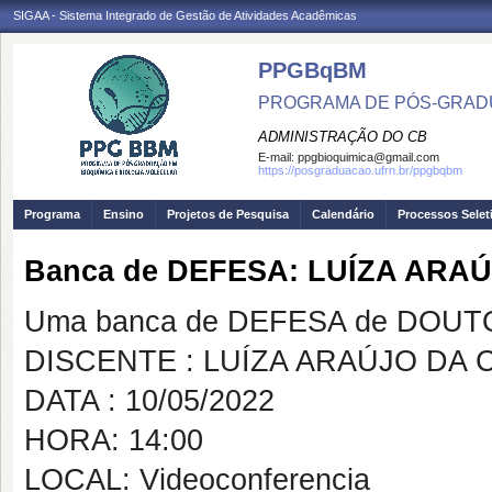
SIGAA - Sistema Integrado de Gestão de Atividades Acadêmicas
PPGBqBM
PROGRAMA DE PÓS-GRADU
ADMINISTRAÇÃO DO CB
E-mail:
ppgbioquimica@gmail.com
https://posgraduacao.ufrn.br/ppgbqbm
Programa
Ensino
Projetos de Pesquisa
Calendário
Processos Selet
Banca de DEFESA: LUÍZA ARA
Uma banca de DEFESA de DOUTOR
DISCENTE : LUÍZA ARAÚJO DA 
DATA : 10/05/2022
HORA: 14:00
LOCAL: Videoconferencia