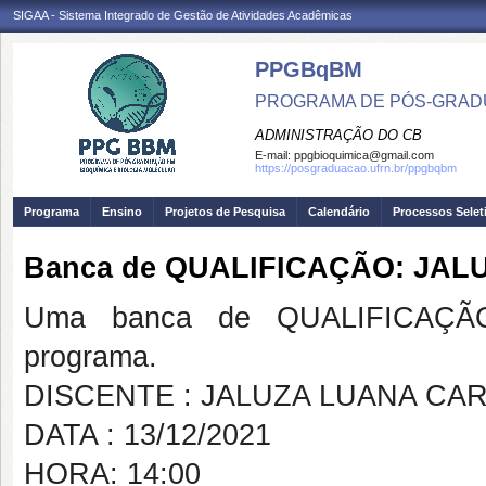
SIGAA - Sistema Integrado de Gestão de Atividades Acadêmicas
PPGBqBM
PROGRAMA DE PÓS-GRADU
ADMINISTRAÇÃO DO CB
E-mail:
ppgbioquimica@gmail.com
https://posgraduacao.ufrn.br/ppgbqbm
Programa
Ensino
Projetos de Pesquisa
Calendário
Processos Selet
Banca de QUALIFICAÇÃO: JA
Uma banca de QUALIFICAÇÃO
programa.
DISCENTE : JALUZA LUANA CA
DATA : 13/12/2021
HORA: 14:00