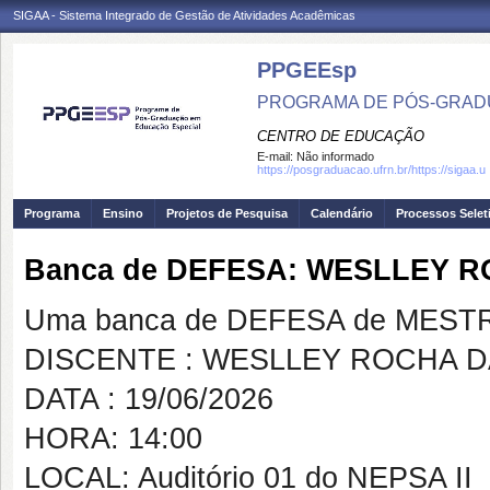
SIGAA - Sistema Integrado de Gestão de Atividades Acadêmicas
PPGEEsp
PROGRAMA DE PÓS-GRAD
CENTRO DE EDUCAÇÃO
E-mail:
Não informado
https://posgraduacao.ufrn.br/https://sigaa.u
Programa
Ensino
Projetos de Pesquisa
Calendário
Processos Selet
Banca de DEFESA: WESLLEY R
Uma banca de DEFESA de MESTRAD
DISCENTE : WESLLEY ROCHA D
DATA : 19/06/2026
HORA: 14:00
LOCAL: Auditório 01 do NEPSA II