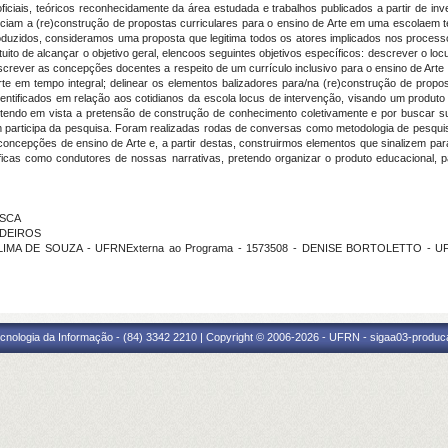
iciais, teóricos reconhecidamente da área estudada e trabalhos publicados a partir de 
iciam a (re)construção de propostas curriculares para o ensino de Arte em uma escolaem t
produzidos, consideramos uma proposta que legitima todos os atores implicados nos proce
to de alcançar o objetivo geral, elencoos seguintes objetivos específicos: descrever o locu
escrever as concepções docentes a respeito de um currículo inclusivo para o ensino de Art
Arte em tempo integral; delinear os elementos balizadores para/na (re)construção de propos
dentificados em relação aos cotidianos da escola locus de intervenção, visando um produto 
 tendo em vista a pretensão de construção de conhecimento coletivamente e por buscar s
 participa da pesquisa. Foram realizadas rodas de conversas como metodologia de pesquis
concepções de ensino de Arte e, a partir destas, construirmos elementos que sinalizem par
ráficas como condutores de nossas narrativas, pretendo organizar o produto educaciona
OSCA
EDEIROS
N LIMA DE SOUZA - UFRNExterna ao Programa - 1573508 - DENISE BORTOLETTO - UF
cnologia da Informação - (84) 3342 2210 | Copyright © 2006-2026 - UFRN - sigaa03-produca