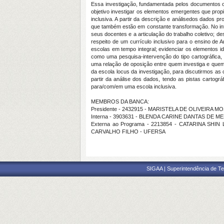
Essa investigação, fundamentada pelos documentos of
objetivo investigar os elementos emergentes que prop
inclusiva. A partir da descrição e análisedos dados 
que também estão em constante transformação. No intui
seus docentes e a articulação do trabalho coletivo; d
respeito de um currículo inclusivo para o ensino de 
escolas em tempo integral; evidenciar os elementos i
como uma pesquisa-intervenção do tipo cartográfica,
uma relação de oposição entre quem investiga e quem
da escola locus da investigação, para discutirmos as 
partir da análise dos dados, tendo as pistas cartog
para/com/em uma escola inclusiva.
MEMBROS DA BANCA:
Presidente - 2432915 - MARISTELA DE OLIVEIRA M
Interna - 3903631 - BLENDA CARINE DANTAS DE M
Externa ao Programa - 2213854 - CATARINA SHI
CARVALHO FILHO - UFERSA
SIGAA | Superintendência de Te