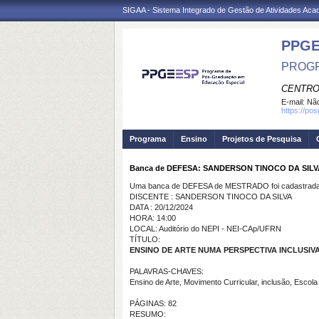
SIGAA - Sistema Integrado de Gestão de Atividades Ac
PPGE
PROGR
CENTRO
E-mail:
Não
https://pos
Programa
Ensino
Projetos de Pesquisa
Banca de DEFESA: SANDERSON TINOCO DA SILV
Uma banca de DEFESA de MESTRADO foi cadastrada 
DISCENTE : SANDERSON TINOCO DA SILVA
DATA : 20/12/2024
HORA: 14:00
LOCAL: Auditório do NEPI - NEI-CAp/UFRN
TÍTULO:
ENSINO DE ARTE NUMA PERSPECTIVA INCLUSIV
PALAVRAS-CHAVES:
Ensino de Arte, Movimento Curricular, inclusão, Escol
PÁGINAS: 82
RESUMO: