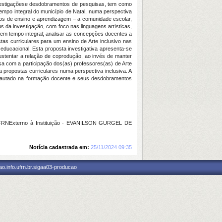
investigaçõese desdobramentos de pesquisas, tem como
empo integral do município de Natal, numa perspectiva
ssos de ensino e aprendizagem – a comunidade escolar,
s da investigação, com foco nas linguagens artísticas,
e em tempo integral; analisar as concepções docentes a
tas curriculares para um ensino de Arte inclusivo nas
educacional. Esta proposta investigativa apresenta-se
ustentar a relação de coprodução, ao invés de manter
a com a participação dos(as) professores(as) de Arte
a propostas curriculares numa perspectiva inclusiva. A
l, pautado na formação docente e seus desdobramentos
RNExterno à Instituição - EVANILSON GURGEL DE
Notícia cadastrada em:
25/11/2024 09:35
o.info.ufrn.br.sigaa03-producao