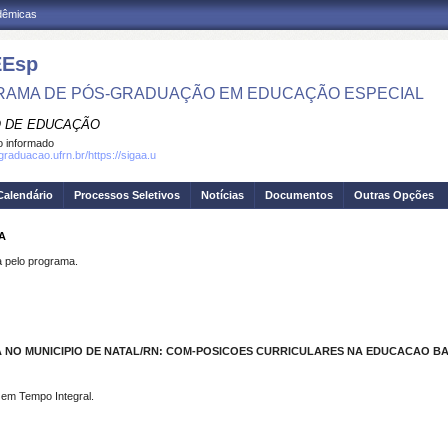
adêmicas
Esp
AMA DE PÓS-GRADUAÇÃO EM EDUCAÇÃO ESPECIAL
 DE EDUCAÇÃO
 informado
graduacao.ufrn.br/https://sigaa.u
Calendário
Processos Seletivos
Notícias
Documentos
Outras Opções
A
pelo programa.
A NO MUNICIPIO DE NATAL/RN: COM-POSICOES CURR
ICULARES NA EDUCACAO BA
a em Tempo Integral.