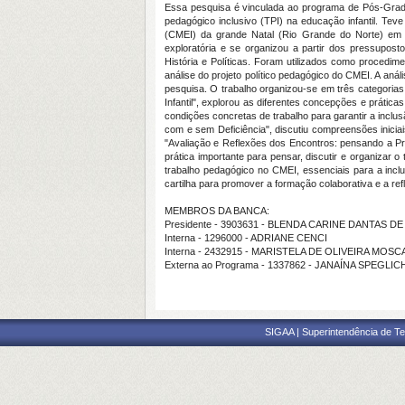
Essa pesquisa é vinculada ao programa de Pós-Grad
pedagógico inclusivo (TPI) na educação infantil. Tev
(CMEI) da grande Natal (Rio Grande do Norte) em rela
exploratória e se organizou a partir dos pressuposto
História e Políticas. Foram utilizados como procedime
análise do projeto político pedagógico do CMEI. A an
pesquisa. O trabalho organizou-se em três categorias 
Infantil", explorou as diferentes concepções e prátic
condições concretas de trabalho para garantir a inclu
com e sem Deficiência", discutiu compreensões iniciais
"Avaliação e Reflexões dos Encontros: pensando a Pr
prática importante para pensar, discutir e organizar 
trabalho pedagógico no CMEI, essenciais para a inclu
cartilha para promover a formação colaborativa e a refl
MEMBROS DA BANCA:
Presidente - 3903631 - BLENDA CARINE DANTAS D
Interna - 1296000 - ADRIANE CENCI
Interna - 2432915 - MARISTELA DE OLIVEIRA MOSC
Externa ao Programa - 1337862 - JANAÍNA SPEGLI
SIGAA | Superintendência de Te