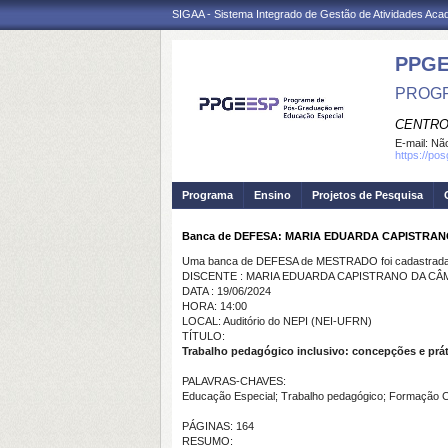
SIGAA - Sistema Integrado de Gestão de Atividades Ac
PPGE
PROGR
CENTRO
E-mail:
Não
https://pos
Programa
Ensino
Projetos de Pesquisa
Banca de DEFESA: MARIA EDUARDA CAPISTRA
Uma banca de DEFESA de MESTRADO foi cadastrada 
DISCENTE : MARIA EDUARDA CAPISTRANO DA C
DATA : 19/06/2024
HORA: 14:00
LOCAL: Auditório do NEPI (NEI-UFRN)
TÍTULO:
Trabalho pedagógico
inclusivo
: concepções e prá
PALAVRAS-CHAVES:
Educação Especial; Trabalho pedagógico; Formação Col
PÁGINAS: 164
RESUMO: