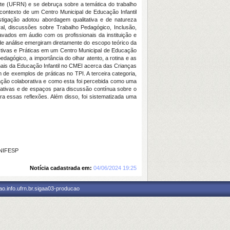
e (UFRN) e se debruça sobre a temática do trabalho
o contexto de um Centro Municipal de Educação Infantil
stigação adotou abordagem qualitativa e de natureza
al, discussões sobre Trabalho Pedagógico, Inclusão,
avados em áudio com os profissionais da instituição e
 de análise emergiram diretamente do escopo teórico da
ctivas e Práticas em um Centro Municipal de Educação
edagógico, a importância do olhar atento, a rotina e as
nais da Educação Infantil no CMEI acerca das Crianças
́m de exemplos de práticas no TPI. A terceira categoria,
mação colaborativa e como esta foi percebida como uma
rativas e de espaços para discussão contínua sobre o
a essas reflexões. Além disso, foi sistematizada uma
UNIFESP
Notícia cadastrada em:
04/06/2024 19:25
o.info.ufrn.br.sigaa03-producao