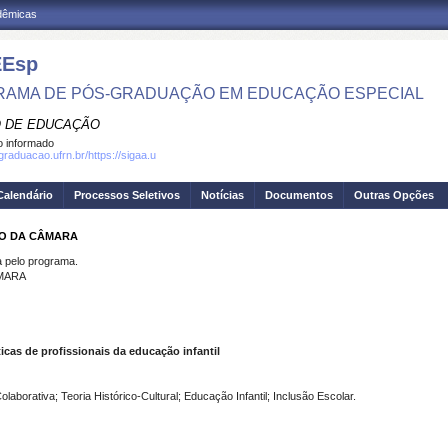
adêmicas
Esp
AMA DE PÓS-GRADUAÇÃO EM EDUCAÇÃO ESPECIAL
 DE EDUCAÇÃO
 informado
graduacao.ufrn.br/https://sigaa.u
Calendário
Processos Seletivos
Notícias
Documentos
Outras Opções
NO DA CÂMARA
pelo programa.
ÂMARA
ticas de profissionais da educação infantil
aborativa; Teoria Histórico-Cultural; Educação Infantil; Inclusão Escolar.