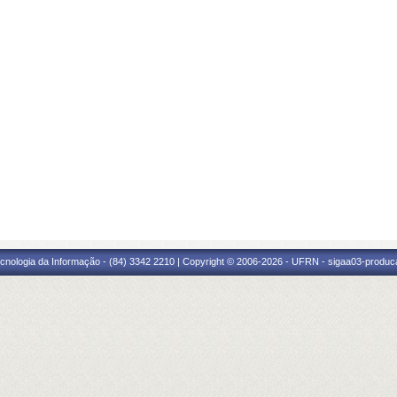
cnologia da Informação - (84) 3342 2210 | Copyright © 2006-2026 - UFRN - sigaa03-produca