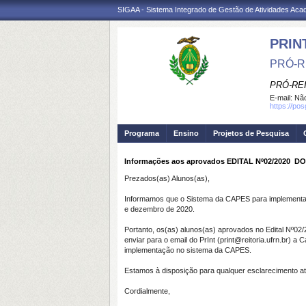
SIGAA - Sistema Integrado de Gestão de Atividades Ac
PRIN
PRÓ-R
PRÓ-RE
E-mail:
Não
https://pos
Programa
Ensino
Projetos de Pesquisa
Informações aos aprovados EDITAL Nº02/2020 
Prezados(as) Alunos(as),
Informamos que o Sistema da CAPES para implementaçã
e dezembro de 2020.
Portanto, os(as) alunos(as) aprovados no Edital Nº02
enviar para o email do PrInt (print@reitoria.ufrn.br) 
implementação no sistema da CAPES.
Estamos à disposição para qualquer esclarecimento at
Cordialmente,