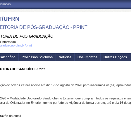
adêmicas
T/UFRN
EITORIA DE PÓS-GRADUAÇÃO - PRINT
ITORIA DE PÓS GRADUAÇÃO
 informado
graduacao.ufrn.br/print
Calendário
Processos Seletivos
Notícias
Documentos
Outras Opções
 DOUTORADO SANDUÍCHE/PrInt
o de bolsas estará aberto até dia 17 de agosto de 2020 para inserirmos os(as) aprovados(
/2020 – Modalidade Doutorado Sanduíche no Exterior, que cumpram todos os requisitos e ten
a Carta do Orientador no Exterior, com o período de vigência de bolsa correto, até o dia 16
ravés do email.