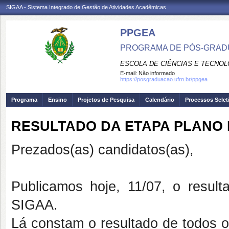
SIGAA - Sistema Integrado de Gestão de Atividades Acadêmicas
PPGEA
PROGRAMA DE PÓS-GRAD
ESCOLA DE CIÊNCIAS E TECNOL
E-mail:
Não informado
https://posgraduacao.ufrn.br/ppgea
Programa
Ensino
Projetos de Pesquisa
Calendário
Processos Selet
RESULTADO DA ETAPA PLANO 
Prezados(as) candidatos(as),
Publicamos hoje, 11/07, o resul
SIGAA.
Lá constam o resultado de todos 