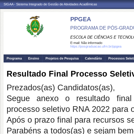
SIGAA - Sistema Integrado de Gestão de Atividades Acadêmicas
PPGEA
PROGRAMA DE PÓS-GRAD
ESCOLA DE CIÊNCIAS E TECNOL
E-mail:
Não informado
https://posgraduacao.ufrn.br/ppgea
Programa
Ensino
Projetos de Pesquisa
Calendário
Processos Selet
Resultado Final Processo Selet
Prezados(as) Candidatos(as),
Segue anexo o resultado final
processo seletivo RNA 2022 para 
Após o prazo final para recursos s
Parabéns a todos(as) e sejam bem-