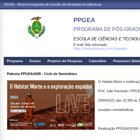
SIGAA - Sistema Integrado de Gestão de Atividades Acadêmicas
PPGEA
PROGRAMA DE PÓS-GRAD
ESCOLA DE CIÊNCIAS E TECNOL
E-mail:
Não informado
https://posgraduacao.ufrn.br/ppgea
Programa
Ensino
Projetos de Pesquisa
Calendário
Processos Selet
Palestra PPGEA/AEB - Ciclo de Seminários
O Habitat Marte e exploraç
Prof. Julio Rezende / PPG
29/04/2021 das 10:30h às 
youtube.com/aeboficial
Realização PPGEA/UFRN 