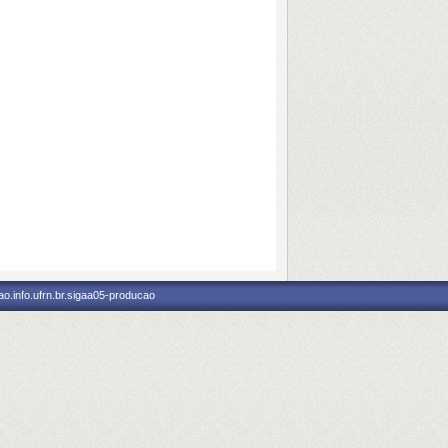
o.info.ufrn.br.sigaa05-producao