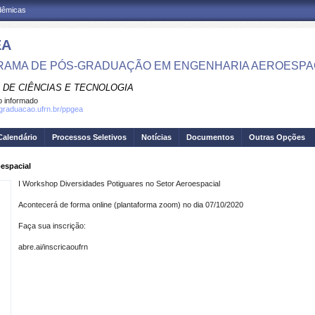
adêmicas
EA
AMA DE PÓS-GRADUAÇÃO EM ENGENHARIA AEROESPA
 DE CIÊNCIAS E TECNOLOGIA
 informado
sgraduacao.ufrn.br/ppgea
Calendário
Processos Seletivos
Notícias
Documentos
Outras Opções
espacial
I Workshop Diversidades Potiguares no Setor Aeroespacial
Acontecerá de forma online (plantaforma zoom) no dia 07/10/2020
Faça sua inscrição:
abre.ai/inscricaoufrn