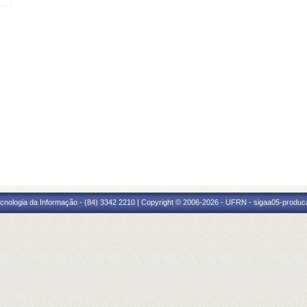
cnologia da Informação - (84) 3342 2210 | Copyright © 2006-2026 - UFRN - sigaa05-produca