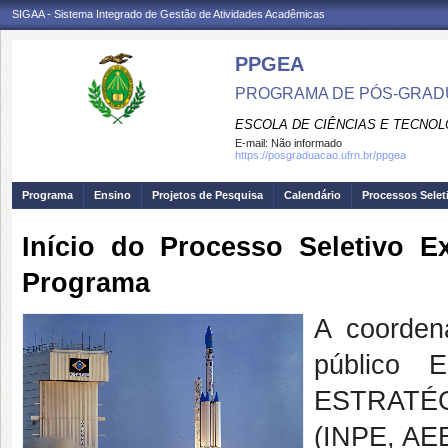
SIGAA - Sistema Integrado de Gestão de Atividades Acadêmicas
PPGEA
PROGRAMA DE PÓS-GRAD
ESCOLA DE CIÊNCIAS E TECNOL
E-mail:
Não informado
https://posgraduacao.ufrn.br/ppgea
Programa
Ensino
Projetos de Pesquisa
Calendário
Processos Selet
Início do Processo Seletivo E
Programa
A coorden
público
ESTRATÉ
(INPE, AE