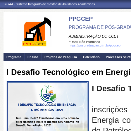
SIGAA - Sistema Integrado de Gestão de Atividades Acadêmicas
PPGCEP
PROGRAMA DE PÓS-GRADU
ADMINISTRAÇÃO DO CCET
E-mail:
Não informado
https://posgraduacao.ufrn.br/ppgcep
Programa
Ensino
Projetos de Pesquisa
Calendário
Processos Selet
I Desafio Tecnológico em Energ
I Desafio
inscriçõe
Energia co
de Petróle