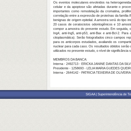
Os eventos moleculares envolvidos na heterogeneid
celular e da apoptose são afetadas durante o proce
importantes como remodelação da cromatina, prolifer
correlação entre a expressão de proteínas da família I
benignas de origem epitelial. A amostra será do tipo 
20 casos de ceratocistos odontogênicos e 10 amostras
compor a amostra do presente estudo. Em seguida, os 
Ing4, anti-Ing5, anti-p53, anti-Bax e anti-Bcl-2. Pa
citoplasmática). Serão fotografados cinco campos re
para os anticorpos estudados, avaliando os compartim
nuclear para cada caso. Os resultados obtidos serão di
utilizados no presente estudo, o nível de significância
MEMBROS DA BANCA:
Interna - 2492713 - ERICKA JANINE DANTAS DA SIL
Presidente - 1258693 - LELIA MARIA GUEDES QUEI
Interna - 2644142 - PATRICIA TEIXEIRA DE OLIVEIRA
SIGAA | Superintendência de Te