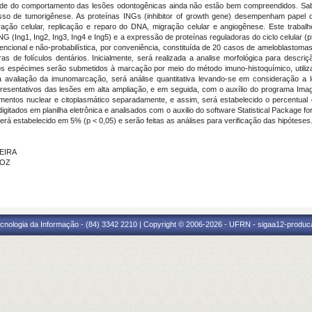
ade do comportamento das lesões odontogênicas ainda não estão bem compreendidos. Sa
sso de tumorigênese. As proteínas INGs (inhibitor of growth gene) desempenham papel 
ação celular, replicação e reparo do DNA, migração celular e angiogênese. Este trabalh
NG (Ing1, Ing2, Ing3, Ing4 e Ing5) e a expressão de proteínas reguladoras do ciclo celular
intencional e não-probabilística, por conveniência, constituída de 20 casos de ameloblast
 de folículos dentários. Inicialmente, será realizada a analise morfológica para descri
espécimes serão submetidos à marcação por meio do método imuno-histoquímico, utilizando 
ra a avaliação da imunomarcação, será análise quantitativa levando-se em consideração a lo
presentativos das lesões em alta ampliação, e em seguida, com o auxílio do programa Imag
entos nuclear e citoplasmático separadamente, e assim, será estabelecido o percentual d
gitados em planilha eletrônica e analisados com o auxilio do software Statistical Package for
 será estabelecido em 5% (p < 0,05) e serão feitas as análises para verificação das hipóteses
VEIRA
ROZ
cnologia da Informação - (84) 3342 2210 | Copyright © 2006-2026 - UFRN - sigaa12-produca