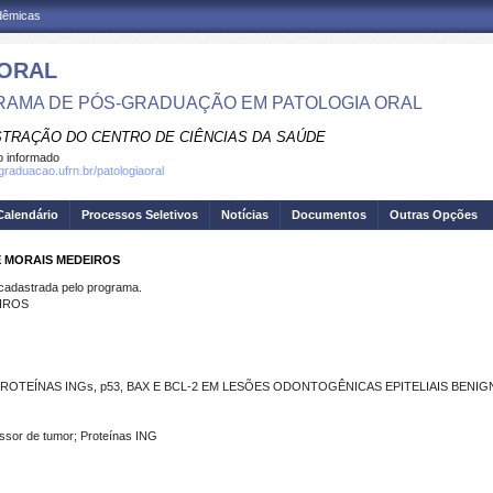
adêmicas
 ORAL
AMA DE PÓS-GRADUAÇÃO EM PATOLOGIA ORAL
STRAÇÃO DO CENTRO DE CIÊNCIAS DA SAÚDE
 informado
graduacao.ufrn.br/patologiaoral
Calendário
Processos Seletivos
Notícias
Documentos
Outras Opções
E MORAIS MEDEIROS
dastrada pelo programa.
EIROS
TEÍNAS INGs, p53, BAX E BCL-2 EM LESÕES ODONTOGÊNICAS EPITELIAIS BENIG
ssor de tumor; Proteínas ING