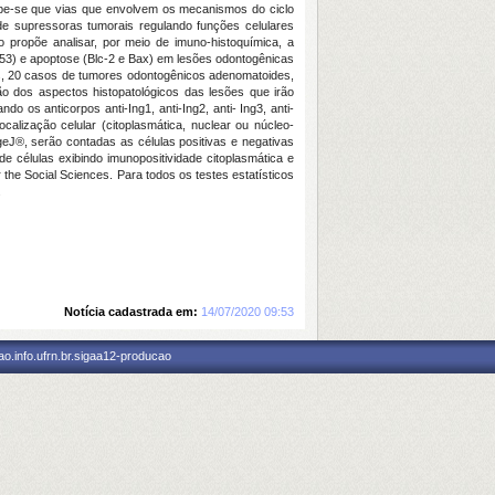
be-se que vias que envolvem os mecanismos do ciclo
de supressoras tumorais regulando funções celulares
o propõe analisar, por meio de imuno-histoquímica, a
 (p53) e apoptose (Blc-2 e Bax) em lesões odontogênicas
omas, 20 casos de tumores odontogênicos adenomatoides,
ção dos aspectos histopatológicos das lesões que irão
os anticorpos anti-Ing1, anti-Ing2, anti- Ing3, anti-
calização celular (citoplasmática, nuclear ou núcleo-
eJ®, serão contadas as células positivas e negativas
e células exibindo imunopositividade citoplasmática e
 the Social Sciences. Para todos os testes estatísticos
.
Notícia cadastrada em:
14/07/2020 09:53
o.info.ufrn.br.sigaa12-producao