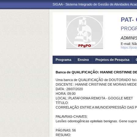
SIGAA - Sistema Integrado de Gestão de Atividades Ac
PAT-
PROGR
ADMINI
E-mail:
Não
https://pos
Programa
Ensino
Projetos de Pesquisa
Banca de QUALIFICAÇÃO: HIANNE CRISTINNE D
Uma banca de QUALIFICAÇÃO de DOUTORADO foi ca
DISCENTE : HIANNE CRISTINNE DE MORAIS MED
DATA : 28/07/2020
HORA: 09:00
LOCAL: PLATAFORMA REMOTA - GOOGLE MEET
TÍTULO:
CORRELAÇÃO ENTRE A IMUNOEXPRESSÃO DAS PRO
PALAVRAS-CHAVES:
Lesões odontogênicas epiteliais benignas. Gene supre
PÁGINAS: 56
RESUMO: