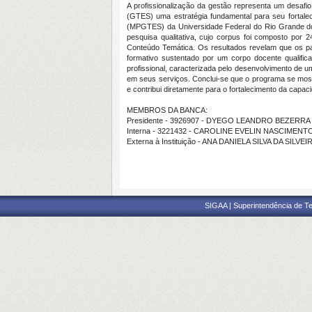
A profissionalização da gestão representa um desaf
(GTES) uma estratégia fundamental para seu fortalec
(MPGTES) da Universidade Federal do Rio Grande do N
pesquisa qualitativa, cujo corpus foi composto por
Conteúdo Temática. Os resultados revelam que os par
formativo sustentado por um corpo docente qualifica
profissional, caracterizada pelo desenvolvimento de u
em seus serviços. Conclui-se que o programa se most
e contribui diretamente para o fortalecimento da capa
MEMBROS DA BANCA:
Presidente - 3926907 - DYEGO LEANDRO BEZERR
Interna - 3221432 - CAROLINE EVELIN NASCIMEN
Externa à Instituição - ANA DANIELA SILVA DA SILVEI
SIGAA | Superintendência de Te