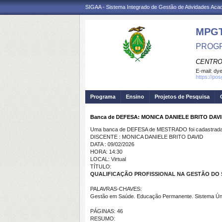
SIGAA - Sistema Integrado de Gestão de Atividades Ac
MPG
PROGR
CENTRO
E-mail:
dye
https://po
Programa
Ensino
Projetos de Pesquisa
Banca de DEFESA: MONICA DANIELE BRITO DAV
Uma banca de DEFESA de MESTRADO foi cadastrada 
DISCENTE : MONICA DANIELE BRITO DAVID
DATA : 09/02/2026
HORA: 14:30
LOCAL: Virtual
TÍTULO:
QUALIFICAÇÃO PROFISSIONAL NA GESTÃO DO SUS: U
PALAVRAS-CHAVES:
Gestão em Saúde. Educação Permanente. Sistema Ú
PÁGINAS: 46
RESUMO: