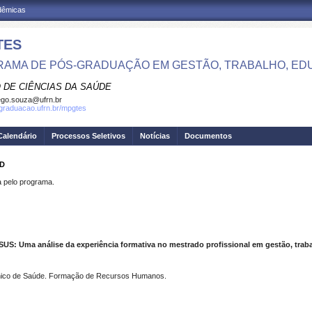
adêmicas
TES
AMA DE PÓS-GRADUAÇÃO EM GESTÃO, TRABALHO, ED
 DE CIÊNCIAS DA SAÚDE
go.souza@ufrn.br
sgraduacao.ufrn.br/mpgtes
Calendário
Processos Seletivos
Notícias
Documentos
ID
pelo programa.
ma análise da experiência formativa no mestrado profissional em gestão, traba
nico de Saúde. Formação de Recursos Humanos.