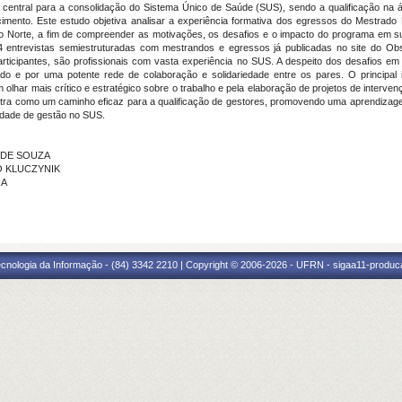
io central para a consolidação do Sistema Único de Saúde (SUS), sendo a qualificação n
imento. Este estudo objetiva analisar a experiência formativa dos egressos do Mestrad
orte, a fim de compreender as motivações, os desafios e o impacto do programa em suas
 24 entrevistas semiestruturadas com mestrandos e egressos já publicadas no site do Ob
ticipantes, são profissionais com vasta experiência no SUS. A despeito dos desafios em c
do e por uma potente rede de colaboração e solidariedade entre os pares. O principal 
m olhar mais crítico e estratégico sobre o trabalho e pela elaboração de projetos de interv
ra como um caminho eficaz para a qualificação de gestores, promovendo uma aprendizagem
cidade de gestão no SUS.
A DE SOUZA
TO KLUCZYNIK
RA
cnologia da Informação - (84) 3342 2210 | Copyright © 2006-2026 - UFRN - sigaa11-produca