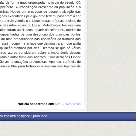
a, de forma mais organizada, no início do século XX.
ecíficas. A urbanização crescente da população e o
toriais. Houve um processo de descentralização das
s ações executadas pelo governo federal passaram a ser
controle vetorial e criassem suas próprias equipes de
das arboviroses no Brasil. Metodologia: Foi feita uma
s foram analisados a partir do referencial teórico de
 acompanhadas de uma descrição dos principais pontos
 de uma precariedade nas condições de trabalho dos
, assim como, há artigos que demonstraram que ainda
opulação atendida por eles. Destaca-se que há vários
tros atores consideram sobre a importância desses
nuindo a autoestima dos agentes. Considerações Finais:
ão às orientações preventivas. Apontou carência de
uma cartilha para fortalecer a imagem dos Agentes de
Notícia cadastrada em:
02/12/2025 15:04
o.info.ufrn.br.sigaa07-producao