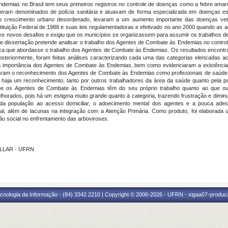
demias no Brasil tem seus primeiros registros no controle de doenças como a febre amarel
am denominados de polícia sanitária e atuavam de forma especializada em doenças esp
e pelo crescimento urbano desordenado, levaram a um aumento importante das doenças ve
Constituição Federal de 1988 e suas leis regulamentadoras e efetivado no ano 2000 quando a
xe novos desafios e exigiu que os municípios se organizassem para assumir os trabalhos de 
 dissertação pretende analisar o trabalho dos Agentes de Combate às Endemias no controle 
fica que abordasse o trabalho dos Agentes de Combate às Endemias. Os resultados encontrado
osteriormente, foram feitas análises caracterizando cada uma das categorias elencadas
a importância dos Agentes de Combate às Endemias, bem como evidenciaram a existência
aram o reconhecimento dos Agentes de Combate às Endemias como profissionais de saúde
e haja um reconhecimento, tanto por outros trabalhadores da área da saúde quanto pela p
que os Agentes de Combate às Endemias têm do seu próprio trabalho quanto ao que ou
elhorados, pois há um estigma muito grande quanto à categoria, trazendo frustração e dimi
ia da população ao acesso domiciliar, o adoecimento mental dos agentes e a pouca ades
nal, além de lacunas na integração com a Atenção Primária. Como produto, foi elaborada 
o social no enfrentamento das arboviroses.
VILLAR - UFRN
cnologia da Informação - (84) 3342 2210 | Copyright © 2006-2026 - UFRN - sigaa07-produca