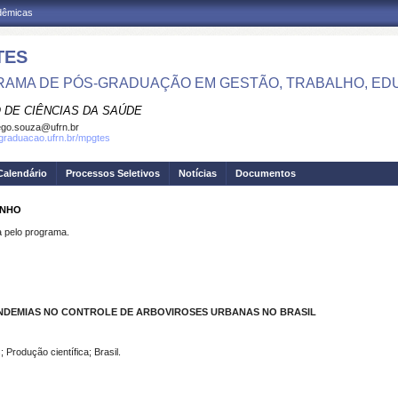
adêmicas
TES
AMA DE PÓS-GRADUAÇÃO EM GESTÃO, TRABALHO, ED
 DE CIÊNCIAS DA SAÚDE
go.souza@ufrn.br
sgraduacao.ufrn.br/mpgtes
Calendário
Processos Seletivos
Notícias
Documentos
ANHO
pelo programa.
NDEMIAS NO CONTROLE DE ARBOVIROSES URBANAS NO BRASIL
Produção científica; Brasil.