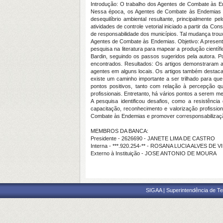
Introdução: O trabalho dos Agentes de Combate às En
Nessa época, os Agentes de Combate às Endemias er
desequilíbrio ambiental resultante, principalment
atividades de controle vetorial iniciado a partir da 
de responsabilidade dos municípios. Tal mudança trou
Agentes de Combate às Endemias. Objetivo: A presente
pesquisa na literatura para mapear a produção cientí
Bardin, seguindo os passos sugeridos pela autora. P
encontrados. Resultados: Os artigos demonstraram 
agentes em alguns locais. Os artigos também destac
existe um caminho importante a ser trilhado para qu
pontos positivos, tanto com relação à percepção 
profissionais. Entretanto, há vários pontos a serem m
A pesquisa identificou desafios, como a resistênc
capacitação, reconhecimento e valorização profissio
Combate às Endemias e promover corresponsabilizaçã
MEMBROS DA BANCA:
Presidente - 2626690 - JANETE LIMA DE CASTRO
Interna - ***.920.254-** - ROSANA LUCIA ALVES DE 
Externo à Instituição - JOSE ANTONIO DE MOURA
SIGAA | Superintendência de Te