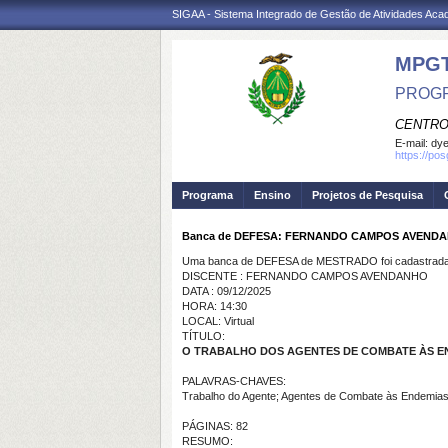
SIGAA - Sistema Integrado de Gestão de Atividades Ac
MPG
PROGR
CENTRO
E-mail:
dye
https://po
Programa
Ensino
Projetos de Pesquisa
Banca de DEFESA: FERNANDO CAMPOS AVEND
Uma banca de DEFESA de MESTRADO foi cadastrada 
DISCENTE : FERNANDO CAMPOS AVENDANHO
DATA : 09/12/2025
HORA: 14:30
LOCAL: Virtual
TÍTULO:
O TRABALHO DOS AGENTES DE COMBATE ÀS E
PALAVRAS-CHAVES:
Trabalho do Agente; Agentes de Combate às Endemias; 
PÁGINAS: 82
RESUMO: