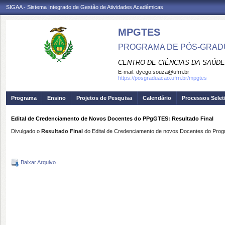
SIGAA - Sistema Integrado de Gestão de Atividades Acadêmicas
MPGTES
PROGRAMA DE PÓS-GRAD
CENTRO DE CIÊNCIAS DA SAÚDE
E-mail:
dyego.souza@ufrn.br
https://posgraduacao.ufrn.br/mpgtes
Programa
Ensino
Projetos de Pesquisa
Calendário
Processos Selet
Edital de Credenciamento de Novos Docentes do PPgGTES: Resultado Final
Divulgado o
R
esultado Final
do Edital de Credenciamento de novos Docentes do Pr
Baixar Arquivo