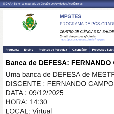
SIGAA - Sistema Integrado de Gestão de Atividades Acadêmicas
MPGTES
PROGRAMA DE PÓS-GRAD
CENTRO DE CIÊNCIAS DA SAÚDE
E-mail:
dyego.souza@ufrn.br
https://posgraduacao.ufrn.br/mpgtes
Programa
Ensino
Projetos de Pesquisa
Calendário
Processos Selet
Banca de DEFESA: FERNAND
Uma banca de DEFESA de MESTRAD
DISCENTE : FERNANDO CAMP
DATA : 09/12/2025
HORA: 14:30
LOCAL: Virtual