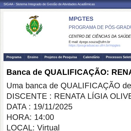
SIGAA - Sistema Integrado de Gestão de Atividades Acadêmicas
MPGTES
PROGRAMA DE PÓS-GRAD
CENTRO DE CIÊNCIAS DA SAÚDE
E-mail:
dyego.souza@ufrn.br
https://posgraduacao.ufrn.br/mpgtes
Programa
Ensino
Projetos de Pesquisa
Calendário
Processos Selet
Banca de QUALIFICAÇÃO: REN
Uma banca de QUALIFICAÇÃO de 
DISCENTE : RENATA LÍGIA OLI
DATA : 19/11/2025
HORA: 14:00
LOCAL: Virtual