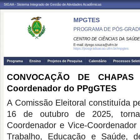
SIGAA - Sistema Integrado de Gestão de Atividades Acadêmicas
MPGTES
PROGRAMA DE PÓS-GRAD
CENTRO DE CIÊNCIAS DA SAÚDE
E-mail:
dyego.souza@ufrn.br
https://posgraduacao.ufrn.br/mpgtes
Programa
Ensino
Projetos de Pesquisa
Calendário
Processos Selet
CONVOCAÇÃO DE CHAPAS - 
Coordenador do PPgGTES
A Comissão Eleitoral constituída 
16 de outubro de 2025, torna
Coordenador e Vice-Coordenador
Trabalho, Educação e Saúde, d