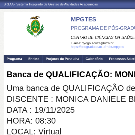
SIGAA - Sistema Integrado de Gestão de Atividades Acadêmicas
MPGTES
PROGRAMA DE PÓS-GRAD
CENTRO DE CIÊNCIAS DA SAÚDE
E-mail:
dyego.souza@ufrn.br
https://posgraduacao.ufrn.br/mpgtes
Programa
Ensino
Projetos de Pesquisa
Calendário
Processos Selet
Banca de QUALIFICAÇÃO: MON
Uma banca de QUALIFICAÇÃO de 
DISCENTE : MONICA DANIELE B
DATA : 19/11/2025
HORA: 08:30
LOCAL: Virtual