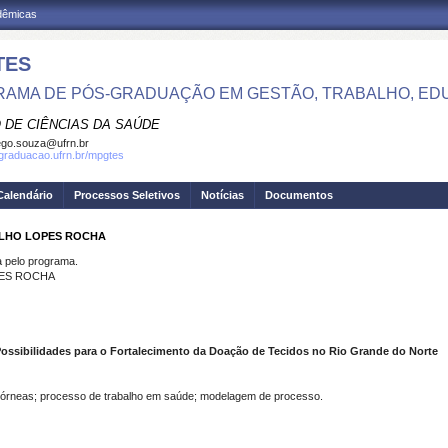
adêmicas
TES
AMA DE PÓS-GRADUAÇÃO EM GESTÃO, TRABALHO, ED
 DE CIÊNCIAS DA SAÚDE
go.souza@ufrn.br
sgraduacao.ufrn.br/mpgtes
Calendário
Processos Seletivos
Notícias
Documentos
ALHO LOPES ROCHA
pelo programa.
PES ROCHA
ossibilidades para o Fortalecimento da Doação de Tecidos no Rio Grande do Norte
córneas; processo de trabalho em saúde; modelagem de processo.