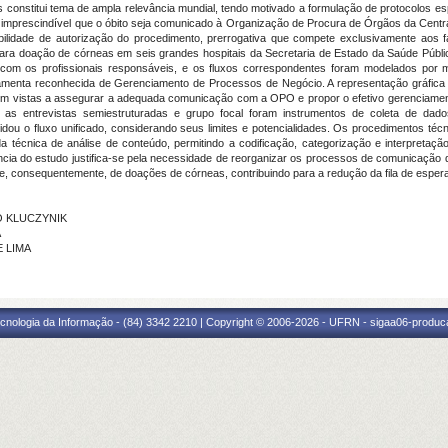
 constitui tema de ampla relevância mundial, tendo motivado a formulação de protocolos esp
, é imprescindível que o óbito seja comunicado à Organização de Procura de Órgãos da Cent
sibilidade de autorização do procedimento, prerrogativa que compete exclusivamente aos f
ara doação de córneas em seis grandes hospitais da Secretaria de Estado da Saúde Públi
om os profissionais responsáveis, e os fluxos correspondentes foram modelados por 
ramenta reconhecida de Gerenciamento de Processos de Negócio. A representação gráfica pe
om vistas a assegurar a adequada comunicação com a OPO e propor o efetivo gerenciament
jo as entrevistas semiestruturadas e grupo focal foram instrumentos de coleta de dad
lidou o fluxo unificado, considerando seus limites e potencialidades. Os procedimentos téc
 técnica de análise de conteúdo, permitindo a codificação, categorização e interpretaçã
vância do estudo justifica-se pela necessidade de reorganizar os processos de comunicação d
 e, consequentemente, de doações de córneas, contribuindo para a redução da fila de esper
TO KLUCZYNIK
A
E LIMA
cnologia da Informação - (84) 3342 2210 | Copyright © 2006-2026 - UFRN - sigaa06-produca