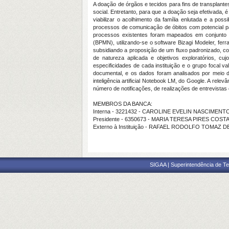
A doação de órgãos e tecidos para fins de transplantes
social. Entretanto, para que a doação seja efetivada
viabilizar o acolhimento da família enlutada e a pos
processos de comunicação de óbitos com potencial p
processos existentes foram mapeados em conjunto c
(BPMN), utilizando-se o software Bizagi Modeler, fer
subsidiando a proposição de um fluxo padronizado, c
de natureza aplicada e objetivos exploratórios, cu
especificidades de cada instituição e o grupo focal va
documental, e os dados foram analisados por meio da
inteligência artificial Notebook LM, do Google. A rele
número de notificações, de realizações de entrevistas
MEMBROS DA BANCA:
Interna - 3221432 - CAROLINE EVELIN NASCIMEN
Presidente - 6350673 - MARIA TERESA PIRES COST
Externo à Instituição - RAFAEL RODOLFO TOMAZ D
SIGAA | Superintendência de Te