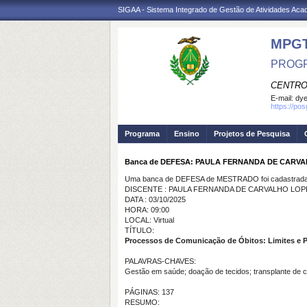
SIGAA - Sistema Integrado de Gestão de Atividades Ac
MPG
PROGR
CENTRO
E-mail:
dye
https://po
Programa
Ensino
Projetos de Pesquisa
Banca de DEFESA: PAULA FERNANDA DE CARV
Uma banca de DEFESA de MESTRADO foi cadastrada 
DISCENTE : PAULA FERNANDA DE CARVALHO LO
DATA : 03/10/2025
HORA: 09:00
LOCAL: Virtual
TÍTULO:
Processos de Comunicação de Óbitos: Limites e P
PALAVRAS-CHAVES:
Gestão em saúde; doação de tecidos; transplante de 
PÁGINAS: 137
RESUMO: