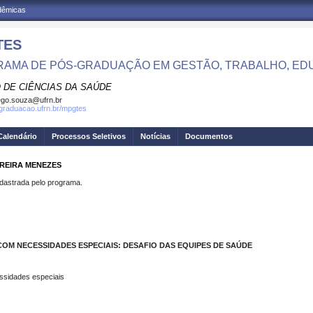
adêmicas
TES
AMA DE PÓS-GRADUAÇÃO EM GESTÃO, TRABALHO, ED
 DE CIÊNCIAS DA SAÚDE
go.souza@ufrn.br
sgraduacao.ufrn.br/mpgtes
Calendário
Processos Seletivos
Notícias
Documentos
RREIRA MENEZES
strada pelo programa.
OM NECESSIDADES ESPECIAIS: DESAFIO DAS EQUIPES DE SAÚDE
sidades especiais