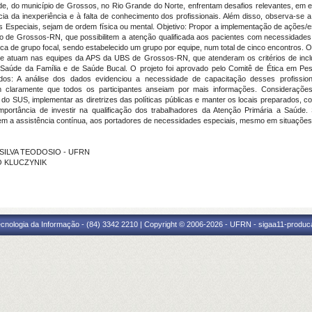
, do município de Grossos, no Rio Grande do Norte, enfrentam desafios relevantes, em esp
a da inexperiência e à falta de conhecimento dos profissionais. Além disso, observa-se
Especiais, sejam de ordem física ou mental. Objetivo: Propor a implementação de ações
 de Grossos-RN, que possibilitem a atenção qualificada aos pacientes com necessidades e
cnica de grupo focal, sendo estabelecido um grupo por equipe, num total de cinco encontros. 
 que atuam nas equipes da APS da UBS de Grossos-RN, que atenderam os critérios de in
e Saúde da Família e de Saúde Bucal. O projeto foi aprovado pelo Comitê de Ética em 
s: A análise dos dados evidenciou a necessidade de capacitação desses profissionai
m claramente que todos os participantes anseiam por mais informações. Considerações
o SUS, implementar as diretrizes das políticas públicas e manter os locais preparados,
portância de investir na qualificação dos trabalhadores da Atenção Primária a Saúde. 
rem a assistência contínua, aos portadores de necessidades especiais, mesmo em situaçõe
DA SILVA TEODOSIO - UFRN
TO KLUCZYNIK
cnologia da Informação - (84) 3342 2210 | Copyright © 2006-2026 - UFRN - sigaa11-produca