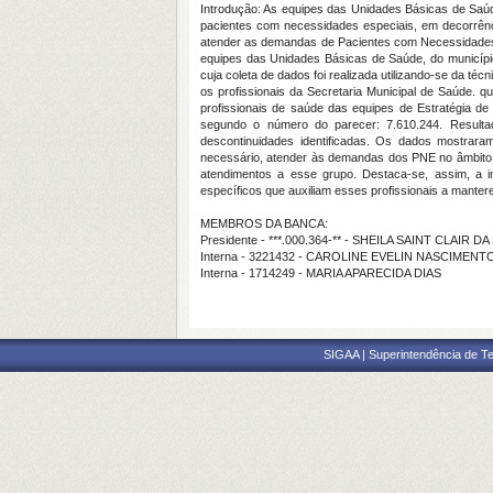
Introdução: As equipes das Unidades Básicas de Saúde
pacientes com necessidades especiais, em decorrênci
atender as demandas de Pacientes com Necessidades 
equipes das Unidades Básicas de Saúde, do município
cuja coleta de dados foi realizada utilizando-se da té
os profissionais da Secretaria Municipal de Saúde.
profissionais de saúde das equipes de Estratégia d
segundo o número do parecer: 7.610.244. Resultado
descontinuidades identificadas. Os dados mostrara
necessário, atender às demandas dos PNE no âmbito d
atendimentos a esse grupo. Destaca-se, assim, a im
específicos que auxiliam esses profissionais a mante
MEMBROS DA BANCA:
Presidente - ***.000.364-** - SHEILA SAINT CLAIR 
Interna - 3221432 - CAROLINE EVELIN NASCIMEN
Interna - 1714249 - MARIA APARECIDA DIAS
SIGAA | Superintendência de Te