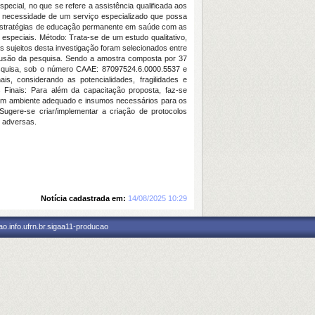
ecial, no que se refere a assistência qualificada aos
 a necessidade de um serviço especializado que possa
/estratégias de educação permanente em saúde com as
speciais. Método: Trata-se de um estudo qualitativo,
Os sujeitos desta investigação foram selecionados entre
clusão da pesquisa. Sendo a amostra composta por 37
Pesquisa, sob o número CAAE: 87097524.6.0000.5537 e
s, considerando as potencialidades, fragilidades e
 Finais: Para além da capacitação proposta, faz-se
 com ambiente adequado e insumos necessários para os
Sugere-se criar/implementar a criação de protocolos
s adversas.
Notícia cadastrada em:
14/08/2025 10:29
o.info.ufrn.br.sigaa11-producao