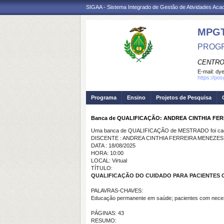
SIGAA - Sistema Integrado de Gestão de Atividades Ac
MPG
PROGR
CENTRO
E-mail:
dye
https://po
Programa
Ensino
Projetos de Pesquisa
Banca de QUALIFICAÇÃO: ANDREA CINTHIA FE
Uma banca de QUALIFICAÇÃO de MESTRADO foi cada
DISCENTE : ANDREA CINTHIA FERREIRA MENEZES
DATA : 18/08/2025
HORA: 10:00
LOCAL: Virtual
TÍTULO:
QUALIFICAÇÃO DO CUIDADO PARA PACIENTES C
PALAVRAS-CHAVES:
Educação permanente em saúde; pacientes com neces
PÁGINAS: 43
RESUMO: