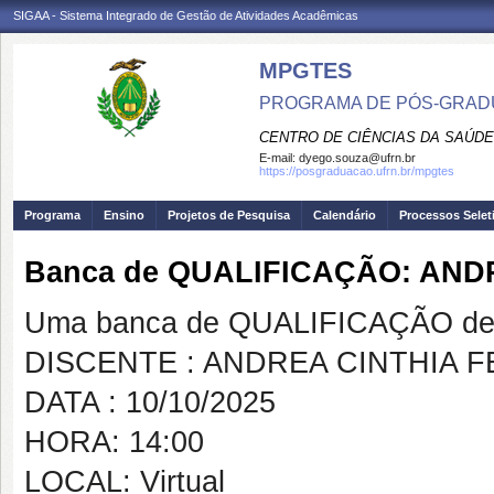
SIGAA - Sistema Integrado de Gestão de Atividades Acadêmicas
MPGTES
PROGRAMA DE PÓS-GRAD
CENTRO DE CIÊNCIAS DA SAÚDE
E-mail:
dyego.souza@ufrn.br
https://posgraduacao.ufrn.br/mpgtes
Programa
Ensino
Projetos de Pesquisa
Calendário
Processos Selet
Banca de QUALIFICAÇÃO: AND
Uma banca de QUALIFICAÇÃO de 
DISCENTE : ANDREA CINTHIA 
DATA : 10/10/2025
HORA: 14:00
LOCAL: Virtual