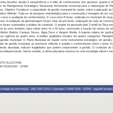
renta desafios devido à inexperiência e à falta de conhecimento dos gestores quanto à 
o do Planejamento Estratégico Situacional, ferramenta essencial para a elaboração do Pla
sos. Objetivo: Fortalecer a capacidade de gestão municipal de saúde, sobre a aplicação do 
tiva. Método: Trata-se de pesquisa metodológica para a construção e testagem de um cur
do curso e avaliação do conhecimento. O curso teve 8 horas, realizado no município de Joaç
e. A avaliação da aprendizagem foi por meio de pré-teste, realização de roda de conversa
ativos foram submetidos a análise de conteúdo. O projeto foi aprovado pelo Comitê de Étic
ia do sexo feminino, faixa etária entre 41 e 50 anos, exercendo a função há menos de u
, Abdon Batista, Campos Novos, Água Doce e Vargem Bonita. A maioria relatou ter partic
igência de quatro anos. A análise qualitativa resultou em quatro categorias: Planejame
a gestão municipal; O Plano Municipal de Saúde como instrumento estratégico de gestão;
idade de gestão municipal, ao promover reflexão e ampliar o conhecimento sobre o tema
nteúdo abordado, indicam fragilidades que podem comprometer a gestão. O conteúdo do cu
o indispensáveis. Nesse sentido, a oferta educativa mostrou-se uma estratégia viável e nec
MENTO KLUCZYNIK
SILVA TEODOSIO - UFRN
cnologia da Informação - (84) 3342 2210 | Copyright © 2006-2026 - UFRN - sigaa08-produca