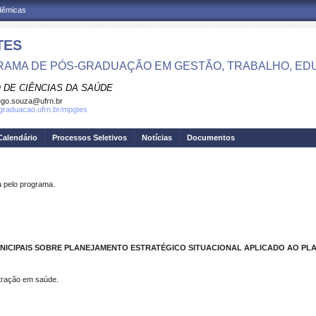
adêmicas
TES
AMA DE PÓS-GRADUAÇÃO EM GESTÃO, TRABALHO, ED
 DE CIÊNCIAS DA SAÚDE
go.souza@ufrn.br
sgraduacao.ufrn.br/mpgtes
Calendário
Processos Seletivos
Notícias
Documentos
pelo programa.
ICIPAIS SOBRE PLANEJAMENTO ESTRATÉGICO SITUACIONAL APLICADO AO PLA
stração em saúde.