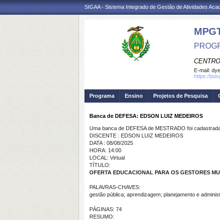
SIGAA - Sistema Integrado de Gestão de Atividades Ac
MPG
PROGR
CENTRO
E-mail:
dye
https://po
Programa
Ensino
Projetos de Pesquisa
Banca de DEFESA: EDSON LUIZ MEDEIROS
Uma banca de DEFESA de MESTRADO foi cadastrada 
DISCENTE : EDSON LUIZ MEDEIROS
DATA : 08/08/2025
HORA: 14:00
LOCAL: Virtual
TÍTULO:
OFERTA EDUCACIONAL PARA OS GESTORES MUN
PALAVRAS-CHAVES:
gestão pública; aprendizagem; planejamento e admini
PÁGINAS: 74
RESUMO: