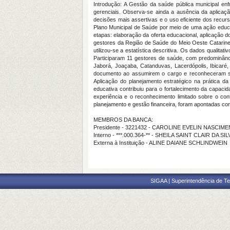
Introdução: A Gestão da saúde pública municipal enf
gerenciais. Observa-se ainda a ausência da aplicaçã
decisões mais assertivas e o uso eficiente dos recur
Plano Municipal de Saúde por meio de uma ação educa
etapas: elaboração da oferta educacional, aplicação 
gestores da Região de Saúde do Meio Oeste Catarinens
utilizou-se a estatística descritiva. Os dados qualit
Participaram 11 gestores de saúde, com predominânc
Jaborá, Joaçaba, Catanduvas, Lacerdópolis, Ibicaré
documento ao assumirem o cargo e reconheceram sua v
Aplicação do planejamento estratégico na prática d
educativa contribuiu para o fortalecimento da capac
experiência e o reconhecimento limitado sobre o co
planejamento e gestão financeira, foram apontadas com
MEMBROS DA BANCA:
Presidente - 3221432 - CAROLINE EVELIN NASCI
Interno - ***.000.364-** - SHEILA SAINT CLAIR DA 
Externa à Instituição - ALINE DAIANE SCHLINDWEIN
SIGAA | Superintendência de Te