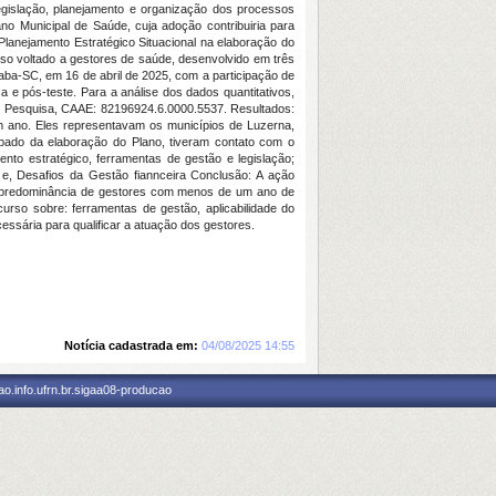
legislação, planejamento e organização dos processos
no Municipal de Saúde, cuja adoção contribuiria para
Planejamento Estratégico Situacional na elaboração do
so voltado a gestores de saúde, desenvolvido em três
aba-SC, em 16 de abril de 2025, com a participação de
 e pós-teste. Para a análise dos dados quantitativos,
a em Pesquisa, CAAE: 82196924.6.0000.5537. Resultados:
m ano. Eles representavam os municípios de Luzerna,
ipado da elaboração do Plano, tiveram contato com o
nto estratégico, ferramentas de gestão e legislação;
 e, Desafios da Gestão fiannceira Conclusão: A ação
. A predominância de gestores com menos de um ano de
rso sobre: ferramentas de gestão, aplicabilidade do
essária para qualificar a atuação dos gestores.
Notícia cadastrada em:
04/08/2025 14:55
o.info.ufrn.br.sigaa08-producao