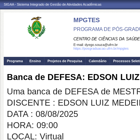
SIGAA - Sistema Integrado de Gestão de Atividades Acadêmicas
MPGTES
PROGRAMA DE PÓS-GRAD
CENTRO DE CIÊNCIAS DA SAÚDE
E-mail:
dyego.souza@ufrn.br
https://posgraduacao.ufrn.br/mpgtes
Programa
Ensino
Projetos de Pesquisa
Calendário
Processos Selet
Banca de DEFESA: EDSON LUI
Uma banca de DEFESA de MESTRAD
DISCENTE : EDSON LUIZ MEDE
DATA : 08/08/2025
HORA: 09:00
LOCAL: Virtual