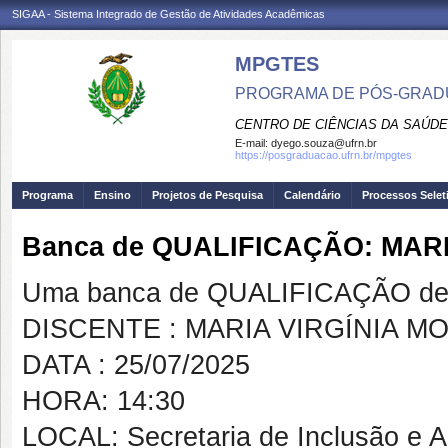
SIGAA - Sistema Integrado de Gestão de Atividades Acadêmicas
MPGTES
PROGRAMA DE PÓS-GRAD
CENTRO DE CIÊNCIAS DA SAÚDE
E-mail:
dyego.souza@ufrn.br
https://posgraduacao.ufrn.br/mpgtes
Programa
Ensino
Projetos de Pesquisa
Calendário
Processos Selet
Banca de QUALIFICAÇÃO: MAR
Uma banca de QUALIFICAÇÃO de 
DISCENTE : MARIA VIRGÍNIA M
DATA : 25/07/2025
HORA: 14:30
LOCAL: Secretaria de Inclusão e A