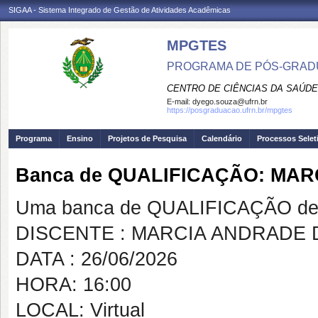
SIGAA - Sistema Integrado de Gestão de Atividades Acadêmicas
MPGTES
PROGRAMA DE PÓS-GRAD
CENTRO DE CIÊNCIAS DA SAÚDE
E-mail:
dyego.souza@ufrn.br
https://posgraduacao.ufrn.br/mpgtes
Programa
Ensino
Projetos de Pesquisa
Calendário
Processos Selet
Banca de QUALIFICAÇÃO: MA
Uma banca de QUALIFICAÇÃO de 
DISCENTE : MARCIA ANDRADE
DATA : 26/06/2026
HORA: 16:00
LOCAL: Virtual