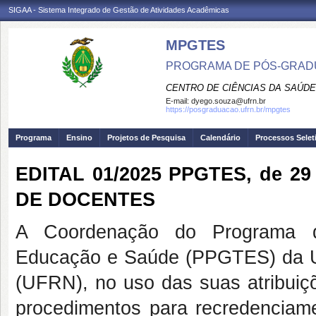
SIGAA - Sistema Integrado de Gestão de Atividades Acadêmicas
MPGTES
PROGRAMA DE PÓS-GRAD
CENTRO DE CIÊNCIAS DA SAÚDE
E-mail:
dyego.souza@ufrn.br
https://posgraduacao.ufrn.br/mpgtes
Programa
Ensino
Projetos de Pesquisa
Calendário
Processos Selet
EDITAL 01/2025 PPGTES, de 2
DE DOCENTES
A Coordenação do Programa d
Educação e Saúde (PPGTES) da Un
(UFRN), no uso das suas atribuiçõe
procedimentos para recredencia