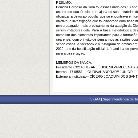
RESUMO:
Benigna Cardoso da Silva foi assassinada aos 13 anos
entorno do seu túmulo, com ajuda de suas histórias de 
oficializar a devoção popular que se encontrava em cr
objetivo, a investigação que foi elaborada com base n
tem propagado, mais precisamente da atuação da Dioces
serem imitadores dela. Para a base metodológica des
como um dos elementos importantes para a formação de
cearense, com o intuito de pensarmos as razões popu
sendo essas, o facebook e o Instagram de ambas em qu
2022, ano da beatificação oficial da “santinha do po
para a dissertação.
MEMBROS DA BANCA:
Presidente - 3214358 - ANE LUISE SILVA MECENAS
Interno - 1718551 - LOURIVAL ANDRADE JUNIOR
Externo à Instituição - CÍCERO JOAQUIM DOS SAN
SIGAA | Superintendência de Te