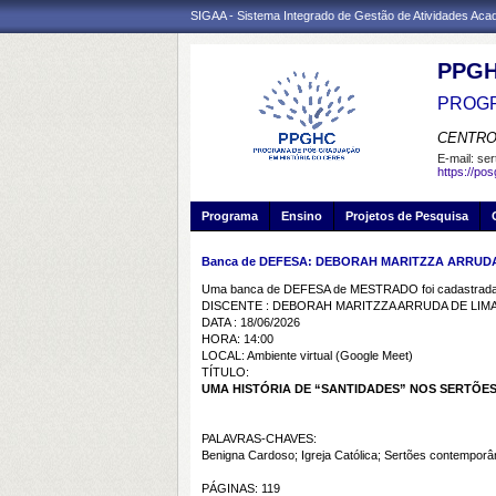
SIGAA - Sistema Integrado de Gestão de Atividades Ac
PPG
PROGR
CENTRO
E-mail:
ser
https://po
Programa
Ensino
Projetos de Pesquisa
Banca de DEFESA: DEBORAH MARITZZA ARRUDA
Uma banca de DEFESA de MESTRADO foi cadastrada 
DISCENTE : DEBORAH MARITZZA ARRUDA DE LIM
DATA : 18/06/2026
HORA: 14:00
LOCAL: Ambiente virtual (Google Meet)
TÍTULO:
UMA HISTÓRIA DE “SANTIDADES” NOS SERTÕE
PALAVRAS-CHAVES:
Benigna Cardoso; Igreja Católica; Sertões contemporâ
PÁGINAS: 119