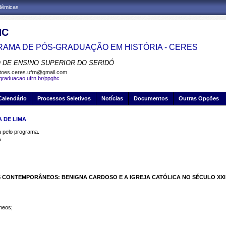
adêmicas
HC
AMA DE PÓS-GRADUAÇÃO EM HISTÓRIA - CERES
 DE ENSINO SUPERIOR DO SERIDÓ
toes.ceres.ufrn@gmail.com
sgraduacao.ufrn.br/ppghc
Calendário
Processos Seletivos
Notícias
Documentos
Outras Opções
 DE LIMA
pelo programa.
A
S CONTEMPORÂNEOS: BENIGNA CARDOSO E A IGREJA CATÓLICA NO SÉCULO XXI
neos;