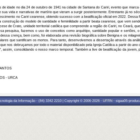
 de idade no dia 24 de outubro de 1941 na cidade de Santana do Cariri, evento que marca o
sua vida e narrativas de martírio que vieram a surgir posteriormente. Entretanto já no sécu
escimento no Cariri cearense, obtendo sucesso com a beatificação oficial em 2022. Dessa f
a construção do modelo de santidade e feminilidade a partir beata cearense, que vem sendo r
e de Crato, unidade territorial católica que compreende a região do Cariri, no Ceará, que 
sa pesquisa, fazemos o uso de conceitos como arquétipo, santidade popular e sertões, o ú
ssa crença, bem como, foi elaborada uma revisão biográfica sobre Benigna e os milagreiro
lares que santificam os mortos. Para tanto, desenvolvemos a dissertação através da análi
e nos debruçamos por todo o material disponibilizado pela Igreja Católica a partir do ano
vo”, assim, consolidando o nosso marco temporal. Também a live de beatificação da jovem, 
 SANTOS
TOS - URCA
cnologia da Informação - (84) 3342 2210 | Copyright © 2006-2026 - UFRN - sigaa05-produca