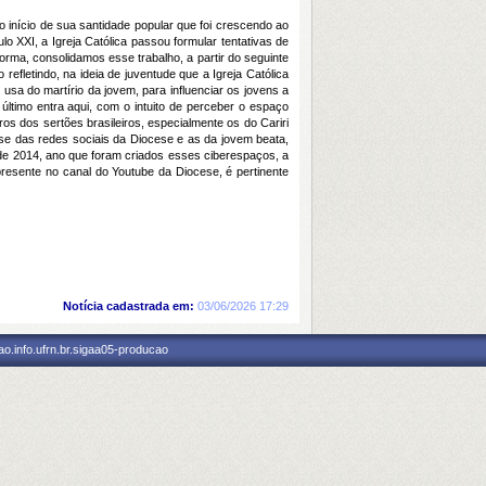
 início de sua santidade popular que foi crescendo ao
lo XXI, a Igreja Católica passou formular tentativas de
orma, consolidamos esse trabalho, a partir do seguinte
efletindo, na ideia de juventude que a Igreja Católica
usa do martírio da jovem, para influenciar os jovens a
ltimo entra aqui, com o intuito de perceber o espaço
s dos sertões brasileiros, especialmente os do Cariri
se das redes sociais da Diocese e as da jovem beata,
 de 2014, ano que foram criados esses ciberespaços, a
presente no canal do Youtube da Diocese, é pertinente
Notícia cadastrada em:
03/06/2026 17:29
o.info.ufrn.br.sigaa05-producao