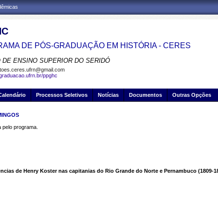
adêmicas
HC
AMA DE PÓS-GRADUAÇÃO EM HISTÓRIA - CERES
 DE ENSINO SUPERIOR DO SERIDÓ
toes.ceres.ufrn@gmail.com
sgraduacao.ufrn.br/ppghc
Calendário
Processos Seletivos
Notícias
Documentos
Outras Opções
OMINGOS
pelo programa.
iências de Henry Koster nas capitanias do Rio Grande do Norte e Pernambuco (1809-1