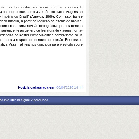
 Norte e de Pernambuco no século XIX entre os anos de
 partir de fontes como a versão intitulada “Viagens ao
do Império do Brazil” (Almeida, 1868). Com isso, faz-se
cro-história, a partir da redução da escala de análise,
 como base, uma revisão bibliográfica que nos forneça
pertencente ao gênero de literatura de viagens, torna-
eriências de Koster como viajante e comerciante, seus
te criou a respeito do conceito de sertão. Em nossos
tiva. Assim, almejamos contribuir para o estudo sobre
Notícia cadastrada em:
06/04/2026 14:44
o.info.ufrn.br.sigaa12-producao