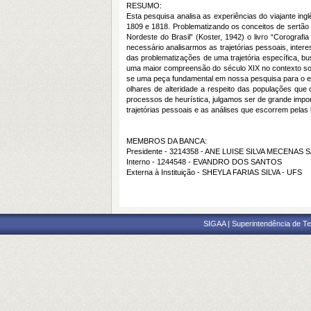
RESUMO:
Esta pesquisa analisa as experiências do viajante in
1809 e 1818. Problematizando os conceitos de sertão e
Nordeste do Brasil” (Koster, 1942) o livro “Corografia
necessário analisarmos as trajetórias pessoais, intere
das problematizações de uma trajetória específica, b
uma maior compreensão do século XIX no contexto socia
se uma peça fundamental em nossa pesquisa para o exa
olhares de alteridade a respeito das populações que
processos de heurística, julgamos ser de grande impo
trajetórias pessoais e as análises que escorrem pelas
MEMBROS DA BANCA:
Presidente - 3214358 - ANE LUISE SILVA MECENAS
Interno - 1244548 - EVANDRO DOS SANTOS
Externa à Instituição - SHEYLA FARIAS SILVA - UFS
SIGAA | Superintendência de Te