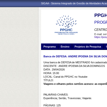
SIGAA - Sistema Integrado de Gestão de Atividades Ac
PPG
PROGR
CENTRO
E-mail:
ser
https://po
Programa
Ensino
Projetos de Pesquisa
Banca de DEFESA: ANDRE IPOEMA DA SILVA D
Uma banca de DEFESA de MESTRADO foi cadastrada 
DISCENTE : ANDRE IPOEMA DA SILVA DOMINGOS
DATA : 29/04/2026
HORA: 15:00
LOCAL: Canal do PPGHC no Youtube
TÍTULO:
Viagens e olhares pelos sertões acesos: as exper
PALAVRAS-CHAVES:
Experiência; Sertão, Travessias; Viajante.
PÁGINAS: 125