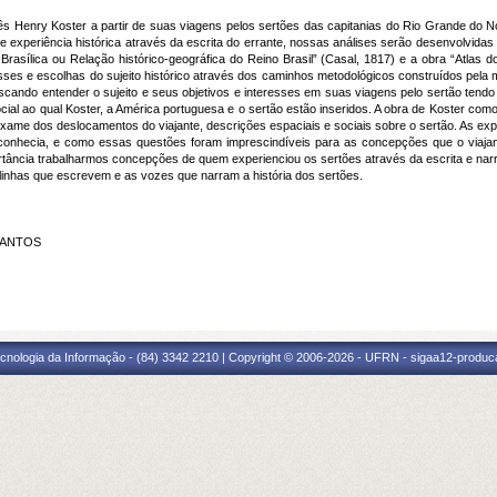
glês Henry Koster a partir de suas viagens pelos sertões das capitanias do Rio Grande do
 experiência histórica através da escrita do errante, nossas análises serão desenvolvidas a
 Brasílica ou Relação histórico-geográfica do Reino Brasil” (Casal, 1817) e a obra “Atlas 
sses e escolhas do sujeito histórico através dos caminhos metodológicos construídos pela mi
uscando entender o sujeito e seus objetivos e interesses em suas viagens pelo sertão tendo
l ao qual Koster, a América portuguesa e o sertão estão inseridos. A obra de Koster como 
me dos deslocamentos do viajante, descrições espaciais e sociais sobre o sertão. As exp
 conhecia, e como essas questões foram imprescindíveis para as concepções que o viajan
rtância trabalharmos concepções de quem experienciou os sertões através da escrita e narra
 linhas que escrevem e as vozes que narram a história dos sertões.
 SANTOS
cnologia da Informação - (84) 3342 2210 | Copyright © 2006-2026 - UFRN - sigaa12-produca