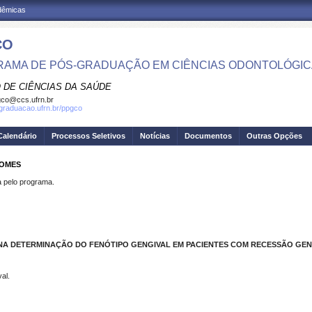
adêmicas
CO
AMA DE PÓS-GRADUAÇÃO EM CIÊNCIAS ODONTOLÓGI
 DE CIÊNCIAS DA SAÚDE
co@ccs.ufrn.br
sgraduacao.ufrn.br/ppgco
Calendário
Processos Seletivos
Notícias
Documentos
Outras Opções
GOMES
pelo programa.
NA DETERMINAÇÃO DO FENÓTIPO GENGIVAL EM PACIENTES COM RECESSÃO GEN
al.