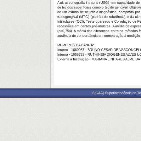
A ultrassonografia intraoral (USG) tem capacidade de 
de tecidos superficiais como o tecido gengival. Objeti
de um estudo de acurácia diagnóstica, composto por
transgengival (MTG) (padrão de referência) e da ultra
Intraclasse (CCI), Teste t pareado e Correlação de P
recessões em dentes pré-molares. A média da espess
(p=0,754). A média das diferenças entre os métodos fo
ausência de concordância em comparação à medição t
MEMBROS DA BANCA:
Interno - 1660087 - BRUNO CESAR DE VASCONC
Interna - 1958729 - RUTHINEIA DIOGENES ALVES 
Externa à Instituição - MARIANA LINHARES ALMEIDA
SIGAA | Superintendência de Te