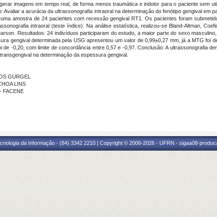
gerar imagens em tempo real, de forma menos traumática e indolor para o paciente sem util
vo: Avaliar a acurácia da ultrassonografia intraoral na determinação do fenótipo gengival em
 uma amostra de 24 pacientes com recessão gengival RT1. Os pacientes foram submetidos
ssonografia intraoral (teste índice). Na análise estatística, realizou-se Bland-Altman, Coe
earson. Resultados: 24 indivíduos participaram do estudo, a maior parte do sexo masculino
ura gengival determinada pela USG apresentou um valor de 0,99±0,27 mm, já a MTG foi d
i de -0,20, com limite de concordância entre 0,57 e -0,97. Conclusão: A ultrassonografia 
ransgengival na determinação da espessura gengival.
ELOS GURGEL
UCHOA LINS
 - FACENE
cnologia da Informação - (84) 3342 2210 | Copyright © 2006-2026 - UFRN - sigaa08-produca