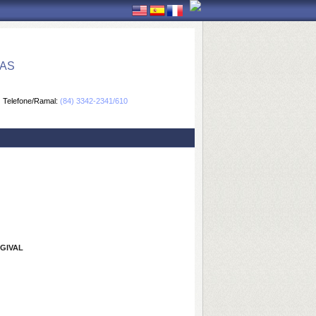
CAS
Telefone/Ramal:
(84) 3342-2341/610
GIVAL