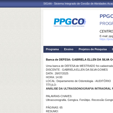
SIGAA - Sistema Integrado de Gestão de Atividades Ac
PPG
PROGR
CENTRO
E-mail:
ppg
https://po
Programa
Ensino
Projetos de Pesquisa
Banca de DEFESA: GABRIELA ELLEN DA SILVA 
Uma banca de DEFESA de MESTRADO foi cadastrada 
DISCENTE : GABRIELA ELLEN DA SILVA GOMES
DATA : 28/07/2025
HORA: 14:00
LOCAL: Departamento de Odontologia - AUDITÓRIO
TÍTULO:
ANÁLISE DA ULTRASSONOGRAFIA INTRAORAL 
PALAVRAS-CHAVES:
Ultrassonografia. Gengiva. Fenótipo. Recessão Gengiv
PÁGINAS: 65
RESUMO: