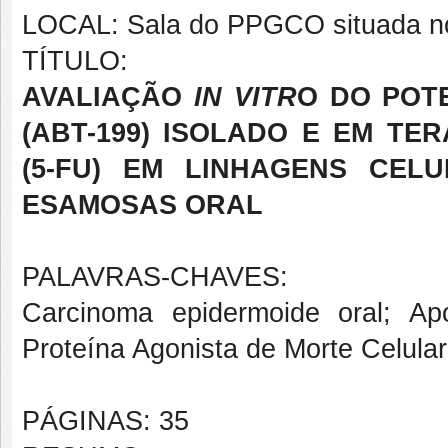
LOCAL: Sala do PPGCO situada n
TÍTULO:
AVALIAÇÃO
IN VITR
O DO POT
(ABT-199) ISOLADO E EM TE
(5-FU) EM LINHAGENS CEL
ESAMOSAS ORAL
PALAVRAS-CHAVES:
Carcinoma epidermoide oral; Ap
Proteína Agonista de Morte Celula
PÁGINAS: 35