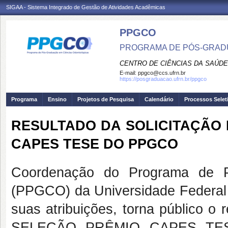
SIGAA - Sistema Integrado de Gestão de Atividades Acadêmicas
PPGCO
PROGRAMA DE PÓS-GRAD
CENTRO DE CIÊNCIAS DA SAÚDE
E-mail:
ppgco@ccs.ufrn.br
https://posgraduacao.ufrn.br/ppgco
Programa
Ensino
Projetos de Pesquisa
Calendário
Processos Selet
RESULTADO DA SOLICITAÇÃO 
CAPES TESE DO PPGCO
Coordenação do Programa de P
(PPGCO) da Universidade Federal
suas atribuições, torna público o 
SELEÇÃO PRÊMIO CAPES TESE