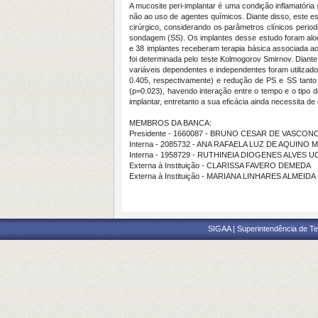
A mucosite peri-implantar é uma condição inflamatória
não ao uso de agentes químicos. Diante disso, este e
cirúrgico, considerando os parâmetros clínicos perio
sondagem (SS). Os implantes desse estudo foram aloc
e 38 implantes receberam terapia básica associada a
foi determinada pelo teste Kolmogorov Smirnov. Diant
variáveis dependentes e independentes foram utilizado
0.405, respectivamente) e redução de PS e SS tanto p
(p=0.023), havendo interação entre o tempo e o tipo d
implantar, entretanto a sua eficácia ainda necessita d
MEMBROS DA BANCA:
Presidente - 1660087 - BRUNO CESAR DE VASC
Interna - 2085732 - ANA RAFAELA LUZ DE AQUINO 
Interna - 1958729 - RUTHINEIA DIOGENES ALVES 
Externa à Instituição - CLARISSA FAVERO DEMEDA
Externa à Instituição - MARIANA LINHARES ALMEIDA
SIGAA | Superintendência de Te