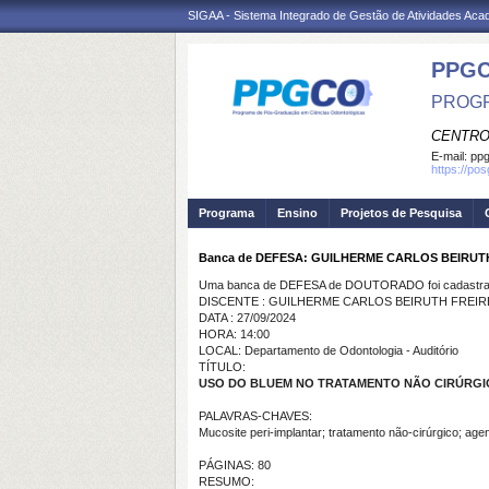
SIGAA - Sistema Integrado de Gestão de Atividades Ac
PPG
PROGR
CENTRO
E-mail:
ppg
https://po
Programa
Ensino
Projetos de Pesquisa
Banca de DEFESA: GUILHERME CARLOS BEIRUT
Uma banca de DEFESA de DOUTORADO foi cadastrad
DISCENTE : GUILHERME CARLOS BEIRUTH FREIR
DATA : 27/09/2024
HORA: 14:00
LOCAL: Departamento de Odontologia - Auditório
TÍTULO:
USO DO BLUEM NO TRATAMENTO NÃO CIRÚRGI
PALAVRAS-CHAVES:
Mucosite peri-implantar; tratamento não-cirúrgico; age
PÁGINAS: 80
RESUMO: