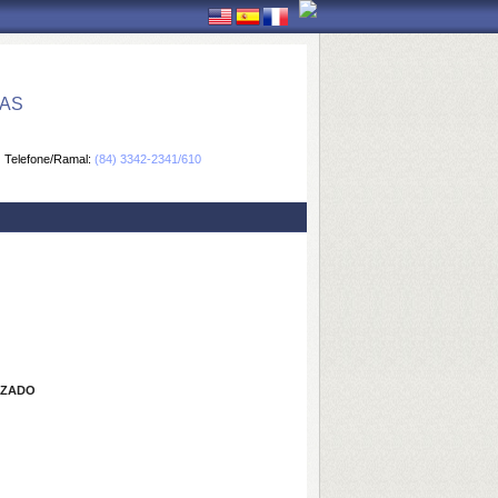
CAS
Telefone/Ramal:
(84) 3342-2341/610
IZADO