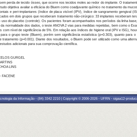
 sem perda de tecido ósseo, que ocorre nos tecidos moles ao redor do implante. O tratamen
studo objetiva avaliar a eficácia do Bluem como coadjuvante químico no tratamento da mucos
dontais e peri-implantares (índice de placa visível (IPV), índice de sangramento gengival
ados em dois grupos que receberam tratamento não-cirúrgico: 33 implantes receberam tera
o uso do placebo (controle). Os pacientes foram acompanhados nos períodos da linha base,
e da normalidade dos dados, o teste ANOVA 2 vias para medidas repetidas, bem como o Exat
s com nível de significância de 5%. Em relação aos índices de higiene oral (IPV e ISG), ho
ara o grupo teste (Bluem), porém sem significância estatística (p=0.303), quanto para o gr
e tratamento (p=0.001). Diante dos resultados, o Bluem pode ser utilizado como uma alterna
e estudos adicionais para sua comprovação científica.
ONCELOS GURGEL
MARTINS
UCHOA LINS
 - FACENE
cnologia da Informação - (84) 3342 2210 | Copyright © 2006-2026 - UFRN - sigaa12-produca