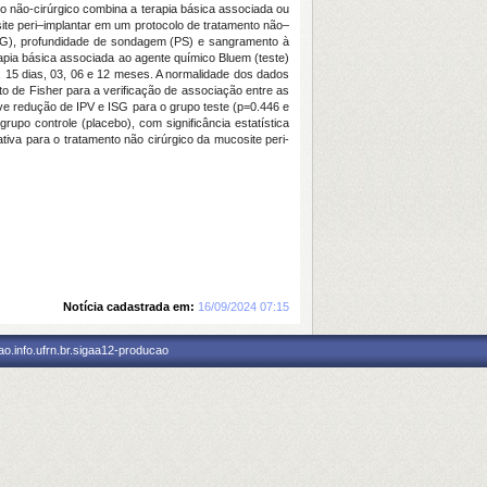
to não-cirúrgico combina a terapia básica associada ou
ite peri–implantar em um protocolo de tratamento não–
 (ISG), profundidade de sondagem (PS) e sangramento à
pia básica associada ao agente químico Bluem (teste)
 15 dias, 03, 06 e 12 meses. A normalidade dos dados
o de Fisher para a verificação de associação entre as
uve redução de IPV e ISG para o grupo teste (p=0.446 e
upo controle (placebo), com significância estatística
tiva para o tratamento não cirúrgico da mucosite peri-
Notícia cadastrada em:
16/09/2024 07:15
o.info.ufrn.br.sigaa12-producao