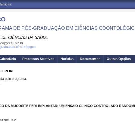
adêmicas
CO
AMA DE PÓS-GRADUAÇÃO EM CIÊNCIAS ODONTOLÓGI
 DE CIÊNCIAS DA SAÚDE
co@ccs.ufrn.br
sgraduacao.ufrn.br/ppgco
Calendário
Processos Seletivos
Notícias
Documentos
Outras Opções
H FREIRE
a pelo programa.
E
CO DA MUCOSITE PERI-IMPLANTAR: UM ENSAIO CLÍNICO CONTROLADO RANDOM
nte químico.