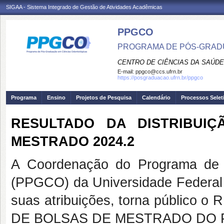
SIGAA - Sistema Integrado de Gestão de Atividades Acadêmicas
PPGCO
PROGRAMA DE PÓS-GRAD
CENTRO DE CIÊNCIAS DA SAÚDE
E-mail:
ppgco@ccs.ufrn.br
https://posgraduacao.ufrn.br/ppgco
Programa
Ensino
Projetos de Pesquisa
Calendário
Processos Selet
RESULTADO DA DISTRIBUI
MESTRADO 2024.2
A Coordenação do Programa de 
(PPGCO) da Universidade Federal
suas atribuições, torna públi
DE BOLSAS DE MESTRADO DO P