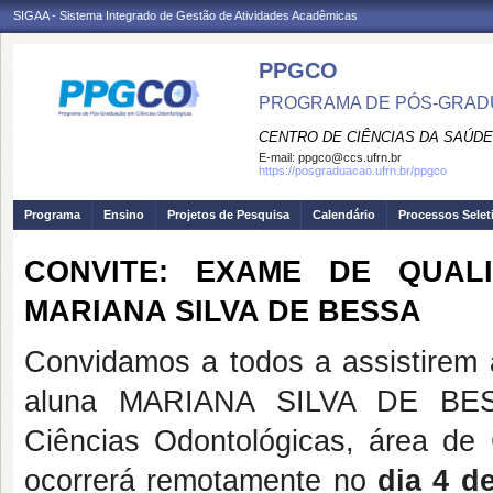
SIGAA - Sistema Integrado de Gestão de Atividades Acadêmicas
PPGCO
PROGRAMA DE PÓS-GRAD
CENTRO DE CIÊNCIAS DA SAÚDE
E-mail:
ppgco@ccs.ufrn.br
https://posgraduacao.ufrn.br/ppgco
Programa
Ensino
Projetos de Pesquisa
Calendário
Processos Selet
CONVITE: EXAME DE QUAL
MARIANA SILVA DE BESSA
Convidamos a todos a assistirem
aluna MARIANA SILVA DE BES
Ciências Odontológicas, área de
ocorrerá remotamente no
dia 4 de