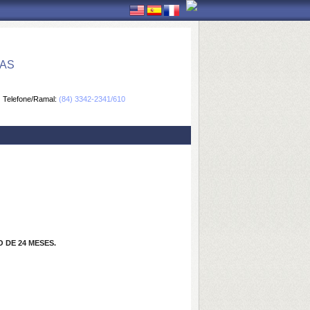
CAS
Telefone/Ramal:
(84) 3342-2341/610
 DE 24 MESES.