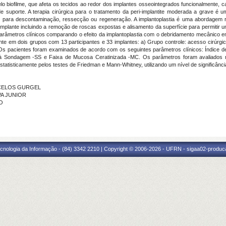
elo biofilme, que afeta os tecidos ao redor dos implantes osseointegrados funcionalmente, 
de suporte.
A terapia cirúrgica para o tratamento da peri-implantite moderada a grave é 
o para descontaminação, ressecção ou regeneração.
A implantoplastia é uma abordagem r
 implante incluindo a remoção de roscas expostas e alisamento da superfície para permitir 
s parâmetros clínicos comparando o efeito da implantoplastia com o debridamento mecânico 
mente em dois grupos com 13 participantes e 33 implantes: a) Grupo controle: acesso cirúr
 Os pacientes foram examinados de acordo com os seguintes parâmetros clínicos: Índice de
à Sondagem -SS e Faixa de Mucosa Ceratinizada -MC. Os parâmetros foram avaliados 
atisticamente pelos testes de Friedman e Mann-Whitney, utilizando um nível de significânc
ONCELOS GURGEL
VA JUNIOR
NO
cnologia da Informação - (84) 3342 2210 | Copyright © 2006-2026 - UFRN - sigaa02-produca