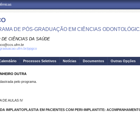
adêmicas
CO
AMA DE PÓS-GRADUAÇÃO EM CIÊNCIAS ODONTOLÓGI
 DE CIÊNCIAS DA SAÚDE
co@ccs.ufrn.br
sgraduacao.ufrn.br/ppgco
Calendário
Processos Seletivos
Notícias
Documentos
Outras Opções
INHEIRO DUTRA
strada pelo programa.
 DE AULAS IV
 DA IMPLANTOPLASTIA EM PACIENTES COM PERI-IMPLANTITE: ACOMPANHAMENTO