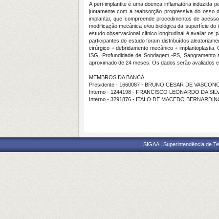
A peri-implantite é uma doença inflamatória induzida p
juntamente com a reabsorção progressiva do osso 
implantar, que compreende procedimentos de acess
modificação mecânica e/ou biológica da superfície do
estudo observacional clínico longitudinal é avaliar o
participantes do estudo foram distribuídos aleatoria
cirúrgico + debridamento mecânico + implantoplastia.
ISG, Profundidade de Sondagem -PS, Sangramento 
aproximado de 24 meses. Os dados serão avaliados est
MEMBROS DA BANCA:
Presidente - 1660087 - BRUNO CESAR DE VASC
Interno - 1244198 - FRANCISCO LEONARDO DA SIL
Interno - 3291876 - ITALO DE MACEDO BERNARDI
SIGAA | Superintendência de Te