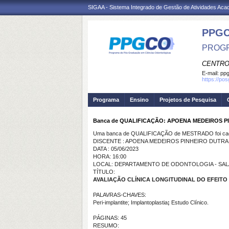
SIGAA - Sistema Integrado de Gestão de Atividades Ac
PPG
PROGR
CENTRO
E-mail:
ppg
https://po
Programa
Ensino
Projetos de Pesquisa
Banca de QUALIFICAÇÃO: APOENA MEDEIROS P
Uma banca de QUALIFICAÇÃO de MESTRADO foi cada
DISCENTE : APOENA MEDEIROS PINHEIRO DUTRA
DATA : 05/06/2023
HORA: 16:00
LOCAL: DEPARTAMENTO DE ODONTOLOGIA - SALA
TÍTULO:
AVALIAÇÃO CLÍNICA LONGITUDINAL DO EFEITO
PALAVRAS-CHAVES:
Peri-implantite; Implantoplastia
;
Estudo Clínico.
PÁGINAS: 45
RESUMO: