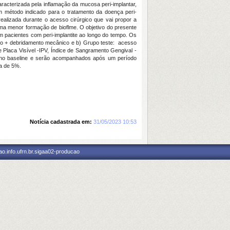
caracterizada pela inflamação da mucosa peri-implantar,
um método indicado para o tratamento da doença peri-
ealizada durante o acesso cirúrgico que vai propor a
uma menor formação de bioflme. O objetivo do presente
em pacientes com peri-implantite ao longo do tempo. Os
gico + debridamento mecânico e b) Grupo teste: acesso
 Placa Visível -IPV, Índice de Sangramento Gengival -
no baseline e serão acompanhados após um período
ia de 5%.
Notícia cadastrada em:
31/05/2023 10:53
o.info.ufrn.br.sigaa02-producao