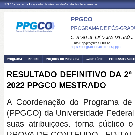
SIGAA - Sistema Integrado de Gestão de Atividades Acadêmicas
PPGCO
PROGRAMA DE PÓS-GRAD
CENTRO DE CIÊNCIAS DA SAÚDE
E-mail:
ppgco@ccs.ufrn.br
https://posgraduacao.ufrn.br/ppgco
Programa
Ensino
Projetos de Pesquisa
Calendário
Processos Selet
RESULTADO DEFINITIVO DA 2º
2022 PPGCO MESTRADO
A Coordenação do Programa de 
(PPGCO) da Universidade Federal
suas atribuições, torna públi
PROVA DE CONTEUDO - EDITAL