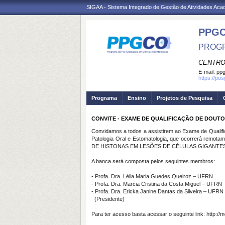
SIGAA - Sistema Integrado de Gestão de Atividades Ac
PPG
PROGR
CENTRO
E-mail:
ppg
https://po
Programa
Ensino
Projetos de Pesquisa
CONVITE - EXAME DE QUALIFICAÇÃO DE DOUT
Convidamos a todos a assistirem ao Exame de Qualif
Patologia Oral e Estomatologia, que ocorrerá re
DE HISTONAS EM LESÕES DE CÉLULAS GIGANTES
A banca será composta pelos seguintes membros:
- Profa. Dra. Lélia Maria Guedes Queiroz – UFRN
- Profa. Dra. Marcia Cristina da Costa Miguel – UFRN
- Profa. Dra. Ericka Janine Dantas da Silveira – UFRN
(Presidente)
Para ter acesso basta acessar o seguinte link: http: