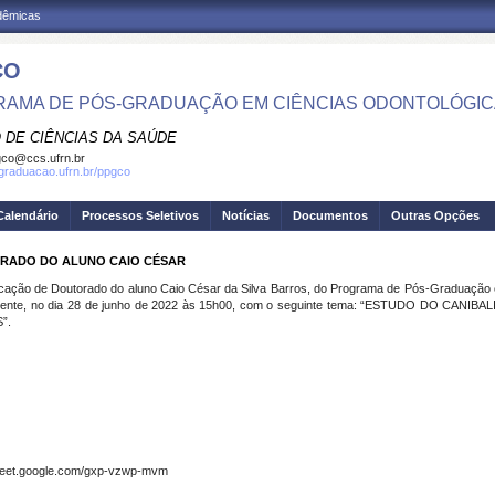
adêmicas
CO
AMA DE PÓS-GRADUAÇÃO EM CIÊNCIAS ODONTOLÓGI
 DE CIÊNCIAS DA SAÚDE
co@ccs.ufrn.br
sgraduacao.ufrn.br/ppgco
Calendário
Processos Seletivos
Notícias
Documentos
Outras Opções
ORADO DO ALUNO CAIO CÉSAR
icação de Doutorado do aluno Caio César da Silva Barros, do Programa de Pós-Graduação
motamente, no dia 28 de junho de 2022 às 15h00, com o seguinte tema: “ESTUDO DO 
”.
//meet.google.com/gxp-vzwp-mvm