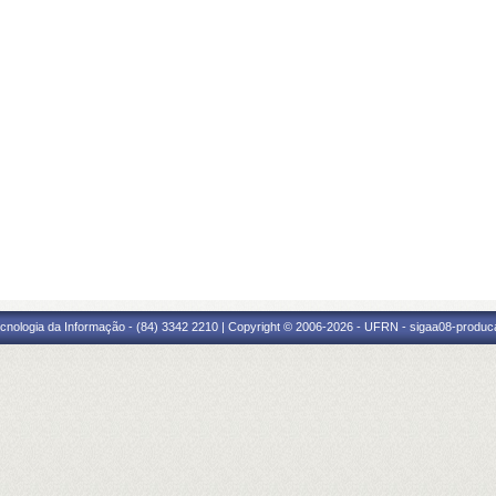
cnologia da Informação - (84) 3342 2210 | Copyright © 2006-2026 - UFRN - sigaa08-produca