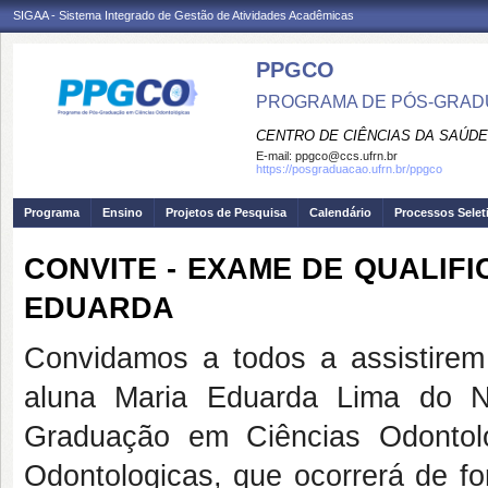
SIGAA - Sistema Integrado de Gestão de Atividades Acadêmicas
PPGCO
PROGRAMA DE PÓS-GRAD
CENTRO DE CIÊNCIAS DA SAÚDE
E-mail:
ppgco@ccs.ufrn.br
https://posgraduacao.ufrn.br/ppgco
Programa
Ensino
Projetos de Pesquisa
Calendário
Processos Selet
CONVITE - EXAME DE QUALIF
EDUARDA
Convidamos a todos a assistire
aluna Maria Eduarda Lima do N
Graduação em Ciências Odontol
Odontologicas, que ocorrerá de fo