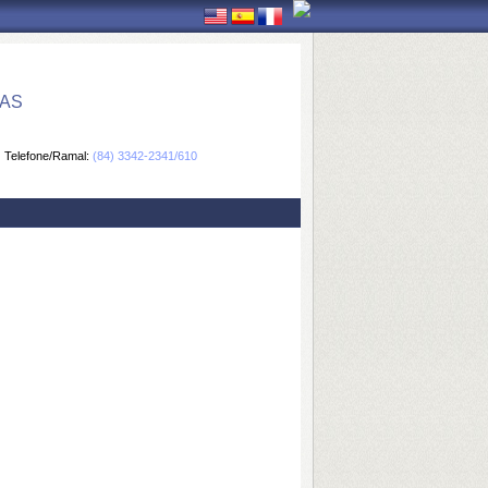
CAS
Telefone/Ramal:
(84) 3342-2341/610