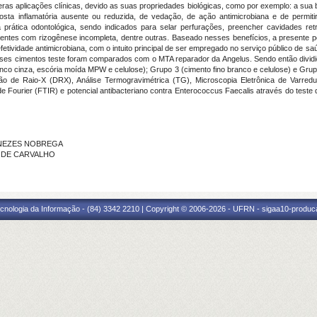
as aplicações clínicas, devido as suas propriedades biológicas, como por exemplo: a sua bi
osta inflamatória ausente ou reduzida, de vedação, de ação antimicrobiana e de permiti
a prática odontológica, sendo indicados para selar perfurações, preencher cavidades ret
m dentes com rizogênese incompleta, dentre outras. Baseado nesses benefícios, a presente p
fetividade antimicrobiana, com o intuito principal de ser empregado no serviço público de 
Esses cimentos teste foram comparados com o MTA reparador da Angelus. Sendo então dividi
nco cinza, escória moída MPW e celulose); Grupo 3 (cimento fino branco e celulose) e Grupo
o de Raio-X (DRX), Análise Termogravimétrica (TG), Microscopia Eletrônica de Varredura
Fourier (FTIR) e potencial antibacteriano contra Enterococcus Faecalis através do teste d
 MENEZES NOBREGA
DE DE CARVALHO
cnologia da Informação - (84) 3342 2210 | Copyright © 2006-2026 - UFRN - sigaa10-produca