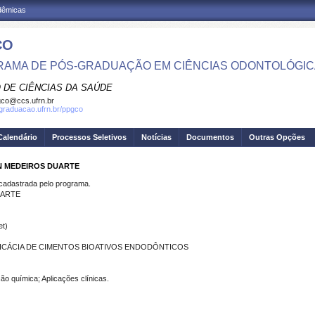
adêmicas
CO
AMA DE PÓS-GRADUAÇÃO EM CIÊNCIAS ODONTOLÓGI
 DE CIÊNCIAS DA SAÚDE
co@ccs.ufrn.br
sgraduacao.ufrn.br/ppgco
Calendário
Processos Seletivos
Notícias
Documentos
Outras Opções
N MEDEIROS DUARTE
dastrada pelo programa.
UARTE
et)
ICÁCIA DE CIMENTOS BIOATIVOS ENDODÔNTICOS
ão química; Aplicações clínicas.