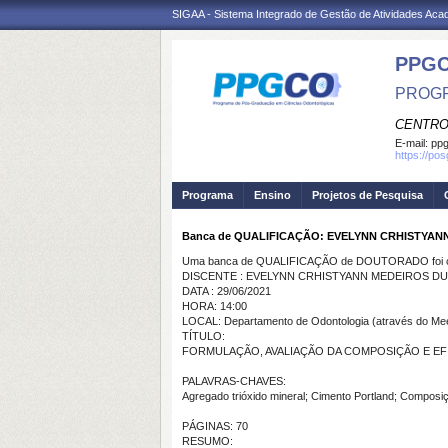
SIGAA - Sistema Integrado de Gestão de Atividades Ac
PPG
PROGR
CENTRO
E-mail:
ppg
https://po
Programa
Ensino
Projetos de Pesquisa
Banca de QUALIFICAÇÃO: EVELYNN CRHISTYAN
Uma banca de QUALIFICAÇÃO de DOUTORADO foi ca
DISCENTE : EVELYNN CRHISTYANN MEDEIROS D
DATA : 29/06/2021
HORA: 14:00
LOCAL: Departamento de Odontologia (através do Me
TÍTULO:
FORMULAÇÃO, AVALIAÇÃO DA COMPOSIÇÃO E EF
PALAVRAS-CHAVES:
Agregado trióxido mineral; Cimento Portland; Composiç
PÁGINAS: 70
RESUMO: