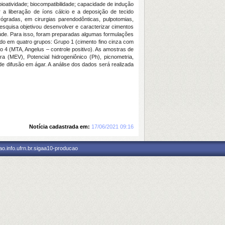
oatividade; biocompatibilidade; capacidade de indução
r a liberação de íons cálcio e a deposição de tecido
rógradas, em cirurgias parendodônticas, pulpotomias,
esquisa objetivou desenvolver e caracterizar cimentos
saúde. Para isso, foram preparadas algumas formulações
do em quatro grupos: Grupo 1 (cimento fino cinza com
 4 (MTA, Angelus – controle positivo). As amostras de
 (MEV), Potencial hidrogeniônico (Ph), picnometria,
e difusão em ágar. A análise dos dados será realizada
Notícia cadastrada em:
17/06/2021 09:16
o.info.ufrn.br.sigaa10-producao