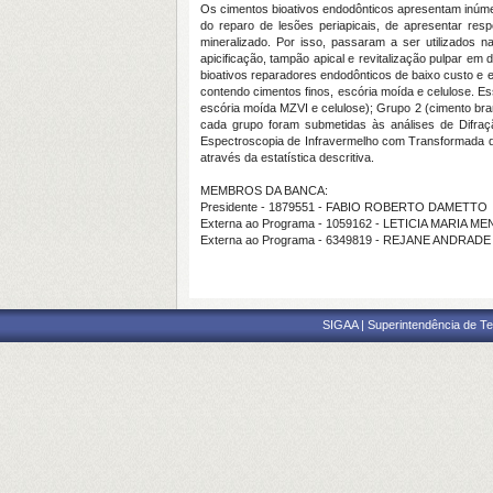
Os cimentos bioativos endodônticos apresentam inúmer
do reparo de lesões periapicais, de apresentar resp
mineralizado. Por isso, passaram a ser utilizados n
apicificação, tampão apical e revitalização pulpar e
bioativos reparadores endodônticos de baixo custo e e
contendo cimentos finos, escória moída e celulose. 
escória moída MZVI e celulose); Grupo 2 (cimento bra
cada grupo foram submetidas às análises de Difraçã
Espectroscopia de Infravermelho com Transformada de 
através da estatística descritiva.
MEMBROS DA BANCA:
Presidente - 1879551 - FABIO ROBERTO DAMETTO
Externa ao Programa - 1059162 - LETICIA MARIA
Externa ao Programa - 6349819 - REJANE ANDRA
SIGAA | Superintendência de Te