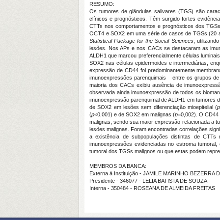
RESUMO:
Os tumores de glândulas salivares (TGS) são caract
clínicos e prognósticos. Têm surgido fortes evidênc
CTTs nos comportamentos e prognósticos dos TGSs a
OCT4 e SOX2 em uma série de casos de TGSs (20 ade
Statistical Package for the Social Sciences
, utilizand
lesões. Nos APs e nos CACs se destacaram as imun
ALDH1 que marcou preferencialmente células lumina
SOX2 nas células epidermoides e intermediárias, e
expressão de CD44 foi predominantemente membrana
imunoexpressões parenquimais entre os grupos de
maioria dos CACs exibiu ausência de imunoexpress
observada ainda imunoexpressão de todos os biomarc
imunoexpressão parenquimal de ALDH1 em tumores de 
de SOX2 em lesões sem diferenciação mioepitelial (
(
p
<0,001) e de SOX2 em malignas (
p
=0,002). O CD44 f
malignas, sendo sua maior expressão relacionada a 
lesões malignas. Foram encontradas correlações signi
a existência de subpopulações distintas de CTT
imunoexpressões evidenciadas no estroma tumoral, 
tumoral dos TGSs malignos ou que estas podem repres
MEMBROS DA BANCA:
Externa à Instituição - JAMILE MARINHO BEZERRA
Presidente - 346077 - LELIA BATISTA DE SOUZA
Interna - 350484 - ROSEANA DE ALMEIDA FREITAS