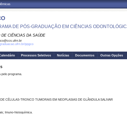
adêmicas
CO
AMA DE PÓS-GRADUAÇÃO EM CIÊNCIAS ODONTOLÓGI
 DE CIÊNCIAS DA SAÚDE
co@ccs.ufrn.br
sgraduacao.ufrn.br/ppgco
Calendário
Processos Seletivos
Notícias
Documentos
Outras Opções
OS
pelo programa.
DE CÉLULAS-TRONCO TUMORAIS EM NEOPLASIAS DE GLÂNDULA SALIVAR
ais; Imuno-histoquímica.