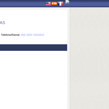
CAS
Telefone/Ramal:
(84) 3342-2341/610