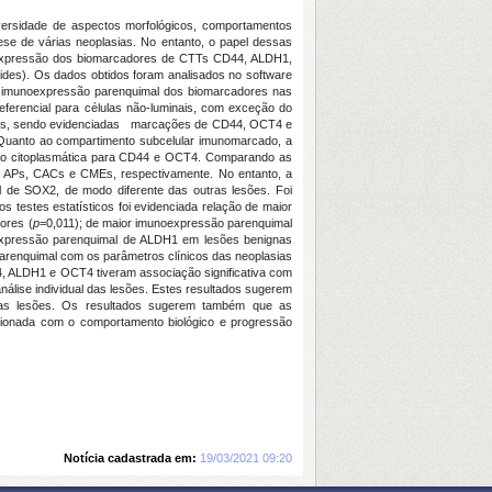
iversidade de aspectos morfológicos, comportamentos
ese de várias neoplasias. No entanto, o papel dessas
noexpressão dos biomarcadores de CTTs CD44, ALDH1,
es). Os dados obtidos foram analisados no software
e imunoexpressão parenquimal dos biomarcadores nas
rencial para células não-luminais, com exceção do
ores, sendo evidenciadas marcações de CD44, OCT4 e
Quanto ao compartimento subcelular imunomarcado, a
ão citoplasmática para CD44 e OCT4. Comparando as
APs, CACs e CMEs, respectivamente. No entanto, a
de SOX2, de modo diferente das outras lesões. Foi
estes estatísticos foi evidenciada relação de maior
ores (
p
=0,011); de maior imunoexpressão parenquimal
expressão parenquimal de ALDH1 em lesões benignas
parenquimal com os parâmetros clínicos das neoplasias
, ALDH1 e OCT4 tiveram associação significativa com
álise individual das lesões. Estes resultados sugerem
sas lesões. Os resultados sugerem também que as
cionada com o comportamento biológico e progressão
Notícia cadastrada em:
19/03/2021 09:20