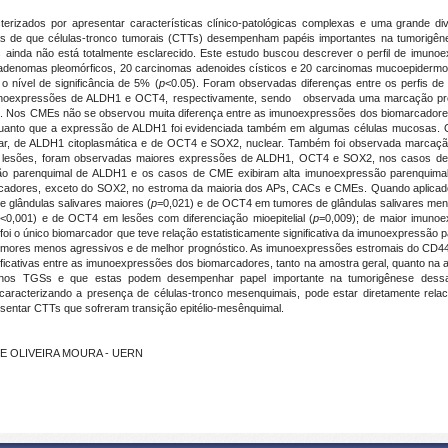
erizados por apresentar características clínico-patológicas complexas e uma grande d
ias de que células-tronco tumorais (CTTs) desempenham papéis importantes na tumorigên
inda não está totalmente esclarecido. Este estudo buscou descrever o perfil de imu
nomas pleomórficos, 20 carcinomas adenoides císticos e 20 carcinomas mucoepidermoid
o o nível de significância de 5% (
p
<0.05). Foram observadas diferenças entre os perfis d
oexpressões de ALDH1 e OCT4, respectivamente, sendo observada uma marcação prefe
is. Nos CMEs não se observou muita diferença entre as imunoexpressões dos biomarcad
nquanto que a expressão de ALDH1 foi evidenciada também em algumas células mucosas. 
r, de ALDH1 citoplasmática e de OCT4 e SOX2, nuclear. Também foi observada marcaç
 lesões, foram observadas maiores expressões de ALDH1, OCT4 e SOX2, nos casos de 
ão parenquimal de ALDH1 e os casos de CME exibiram alta imunoexpressão parenquimal 
adores, exceto do SOX2, no estroma da maioria dos APs, CACs e CMEs. Quando aplicados t
glândulas salivares maiores (
p
=0,021) e de OCT4 em tumores de glândulas salivares men
p
<0,001) e de OCT4 em lesões com diferenciação mioepitelial (
p
=0,009); de maior imuno
oi o único biomarcador que teve relação estatisticamente significativa da imunoexpressão 
tumores menos agressivos e de melhor prognóstico. As imunoexpressões estromais do CD44
ficativas entre as imunoexpressões dos biomarcadores, tanto na amostra geral, quanto na an
s nos TGSs e que estas podem desempenhar papel importante na tumorigênese des
caracterizando a presença de células-tronco mesenquimais, pode estar diretamente rela
entar CTTs que sofreram transição epitélio-mesênquimal.
 DE OLIVEIRA MOURA - UERN