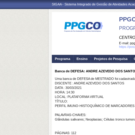
SIGAA - Sistema Integrado de Gestão de Atividades Ac
PPG
PROGR
CENTRO
E-mail:
ppg
https://po
Programa
Ensino
Projetos de Pesquisa
Banca de DEFESA: ANDRE AZEVEDO DOS SANT
Uma banca de DEFESA de MESTRADO foi cadastrada 
DISCENTE : ANDRE AZEVEDO DOS SANTOS
DATA : 30/03/2021
HORA: 14:30
LOCAL: PLATAFORMA VIRTUAL
TÍTULO:
PERFIL IMUNO-HISTOQUÍMICO DE MARCADORES 
PALAVRAS-CHAVES:
Glândulas salivares; Neoplasias; Células tronco tumor
PÁGINAS: 112