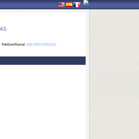
CAS
Telefone/Ramal:
(84) 3342-2341/610