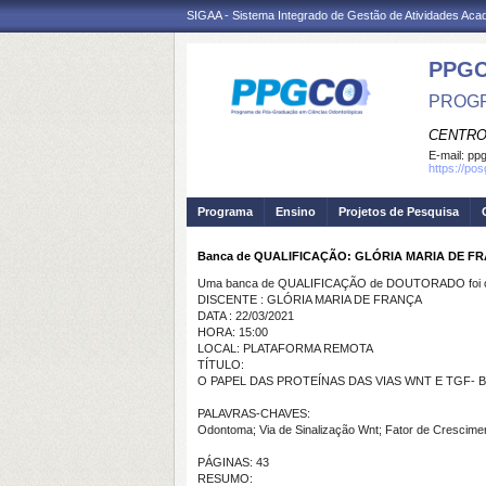
SIGAA - Sistema Integrado de Gestão de Atividades Ac
PPG
PROGR
CENTRO
E-mail:
ppg
https://po
Programa
Ensino
Projetos de Pesquisa
Banca de QUALIFICAÇÃO: GLÓRIA MARIA DE F
Uma banca de QUALIFICAÇÃO de DOUTORADO foi ca
DISCENTE : GLÓRIA MARIA DE FRANÇA
DATA : 22/03/2021
HORA: 15:00
LOCAL: PLATAFORMA REMOTA
TÍTULO:
O PAPEL DAS PROTEÍNAS DAS VIAS WNT E TGF
PALAVRAS-CHAVES:
Odontoma; Via de Sinalização Wnt; Fator de Crescime
PÁGINAS: 43
RESUMO: