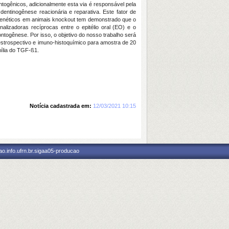
togênicos, adicionalmente esta via é responsável pela
ntinogênese reacionária e reparativa. Este fator de
os genéticos em animais knockout tem demonstrado que o
lizadoras recíprocas entre o epitélio oral (EO) e o
ogênese. Por isso, o objetivo do nosso trabalho será
estrospectivo e imuno-histoquímico para amostra de 20
mília do TGF-ß1.
Notícia cadastrada em:
12/03/2021 10:15
o.info.ufrn.br.sigaa05-producao