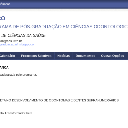
adêmicas
CO
AMA DE PÓS-GRADUAÇÃO EM CIÊNCIAS ODONTOLÓGI
 DE CIÊNCIAS DA SAÚDE
co@ccs.ufrn.br
sgraduacao.ufrn.br/ppgco
Calendário
Processos Seletivos
Notícias
Documentos
Outras Opções
RANÇA
dastrada pelo programa.
- BETA NO DESENVOLVIMENTO DE ODONTOMAS E DENTES SUPRANUMERÁRIOS.
nto Transformador beta.