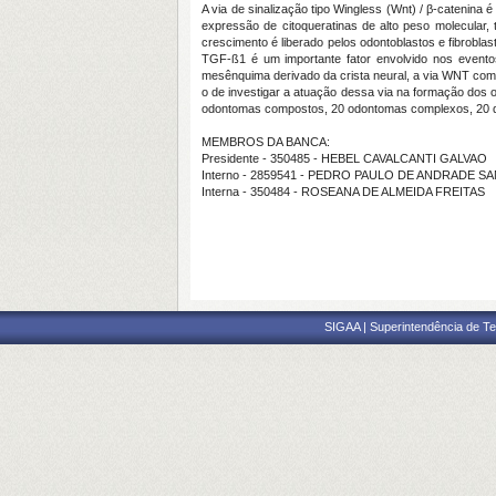
A via de sinalização tipo Wingless (Wnt) / β-catenin
expressão de citoqueratinas de alto peso molecular
crescimento é liberado pelos odontoblastos e fibrobla
TGF-ß1 é um importante fator envolvido nos eventos
mesênquima derivado da crista neural, a via WNT com
o de investigar a atuação dessa via na formação dos 
odontomas compostos, 20 odontomas complexos, 20 de
MEMBROS DA BANCA:
Presidente - 350485 - HEBEL CAVALCANTI GALVAO
Interno - 2859541 - PEDRO PAULO DE ANDRADE S
Interna - 350484 - ROSEANA DE ALMEIDA FREITAS
SIGAA | Superintendência de Te