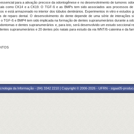
a é essencial para a ativação precoce da odontogênese e no desenvolvimento de tumores odon
, tais como CK14 e a CK19. O TGF-ß e as BMPs tem sido associados aos processos de de
stos e está armazenado no interior dos túbulos dentinários. Experimentos in vitro e estud
 de reparo dental. O desenvolvimento do dente depende de uma série de interações sina
 o TGF-ß e BMP4 tem sido implicada na formação de dentes supranumerários durante a odont
odontomas e dentes supranumerários e, para isto, será desenvolvido um estudo seccional r
ntes supranumerários e 20 dentes pós natais para estudo da via WNT/ß-catenina e da fa
ANTOS
cnologia da Informação - (84) 3342 2210 | Copyright © 2006-2026 - UFRN - sigaa05-produca