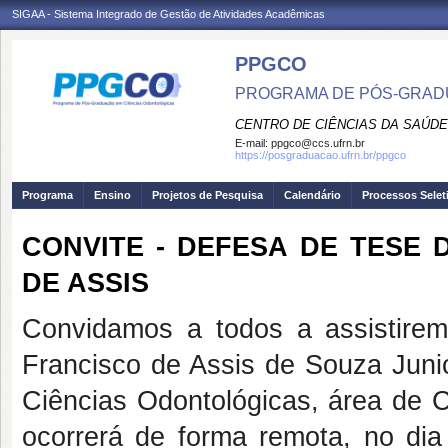
SIGAA - Sistema Integrado de Gestão de Atividades Acadêmicas
PPGCO
PROGRAMA DE PÓS-GRAD
CENTRO DE CIÊNCIAS DA SAÚDE
E-mail:
ppgco@ccs.ufrn.br
https://posgraduacao.ufrn.br/ppgco
Programa
Ensino
Projetos de Pesquisa
Calendário
Processos Selet
CONVITE - DEFESA DE TESE
DE ASSIS
Convidamos a todos a assistire
Francisco de Assis de Souza Jun
Ciências Odontológicas, área de 
ocorrerá de forma remota, no d