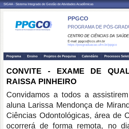
SIGAA - Sistema Integrado de Gestão de Atividades Acadêmicas
PPGCO
PROGRAMA DE PÓS-GRAD
CENTRO DE CIÊNCIAS DA SAÚDE
E-mail:
ppgco@ccs.ufrn.br
https://posgraduacao.ufrn.br/ppgco
Programa
Ensino
Projetos de Pesquisa
Calendário
Processos Selet
CONVITE - EXAME DE QUA
RAISSA PINHEIRO
Convidamos a todos a assistire
aluna Larissa Mendonça de Miran
Ciências Odontológicas, área de 
ocorrerá de forma remota, no 