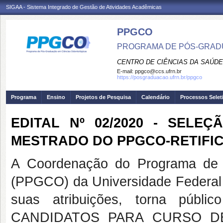
SIGAA - Sistema Integrado de Gestão de Atividades Acadêmicas
PPGCO
PROGRAMA DE PÓS-GRAD
CENTRO DE CIÊNCIAS DA SAÚDE
E-mail:
ppgco@ccs.ufrn.br
https://posgraduacao.ufrn.br/ppgco
Programa
Ensino
Projetos de Pesquisa
Calendário
Processos Selet
EDITAL Nº 02/2020 - SEL
MESTRADO DO PPGCO-RETIFI
A Coordenação do Programa de 
(PPGCO) da Universidade Federal
suas atribuições, torna pú
CANDIDATOS PARA CURSO D