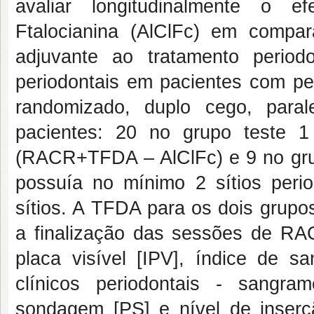
avaliar longitudinalmente o efe
Ftalocianina (AlClFc) em comp
adjuvante ao tratamento period
periodontais em pacientes com pe
randomizado, duplo cego, parale
pacientes: 20 no grupo teste
(RACR+TFDA – AlClFc) e 9 no gru
possuía no mínimo 2 sítios peri
sítios. A TFDA para os dois grupo
a finalização das sessões de RAC
placa visível [IPV], índice de s
clínicos periodontais - sangr
sondagem [PS] e nível de inserçã