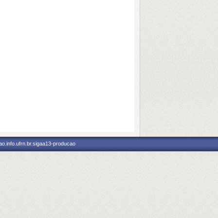
o.info.ufrn.br.sigaa13-producao