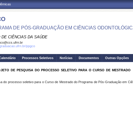
adêmicas
CO
AMA DE PÓS-GRADUAÇÃO EM CIÊNCIAS ODONTOLÓGI
 DE CIÊNCIAS DA SAÚDE
co@ccs.ufrn.br
sgraduacao.ufrn.br/ppgco
Calendário
Processos Seletivos
Notícias
Documentos
Outras Opções
JETO DE PESQUISA DO PROCESSO SELETIVO PARA O CURSO DE MESTRADO 
uisa do processo seletivo para o Curso de Mestrado do Programa de Pós-Graduação em Ci