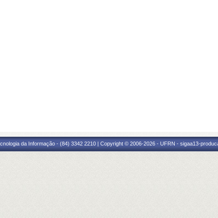
cnologia da Informação - (84) 3342 2210 | Copyright © 2006-2026 - UFRN - sigaa13-produca