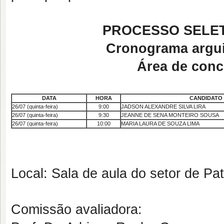
PROCESSO SELE
Cronograma argui
Área de conc
DATA
HORA
CANDIDATO
26/07 (quinta-feira)
9:00
JADSON ALEXANDRE SILVA LIRA
26/07 (quinta-feira)
9:30
JEANNE DE SENA MONTEIRO SOUSA
26/07 (quinta-feira)
10:00
MARIA LAURA DE SOUZA LIMA
Local: Sala de aula do setor de Pat
Comissão avaliadora: