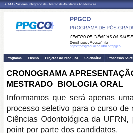
SIGAA - Sistema Integrado de Gestão de Atividades Acadêmicas
PPGCO
PROGRAMA DE PÓS-GRAD
CENTRO DE CIÊNCIAS DA SAÚDE
E-mail:
ppgco@ccs.ufrn.br
https://posgraduacao.ufrn.br/ppgco
Programa
Ensino
Projetos de Pesquisa
Calendário
Processos Selet
CRONOGRAMA APRESENTAÇÃO 
MESTRADO  BIOLOGIA ORAL
Informamos que será apenas uma 
processo seletivo para o curso d
Ciências Odontológica da UFRN, 
point por parte dos candidatos.