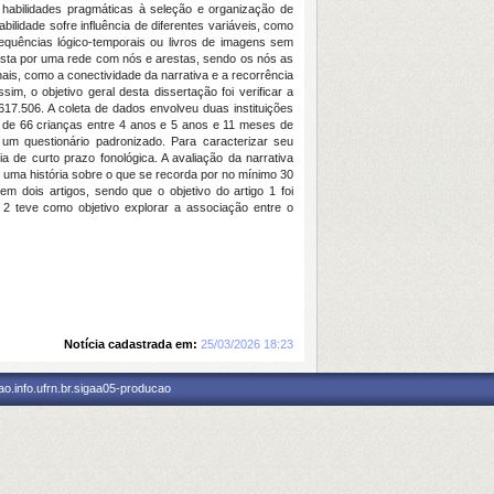
habilidades pragmáticas à seleção e organização de
lidade sofre influência de diferentes variáveis, como
sequências lógico-temporais ou livros de imagens sem
mposta por uma rede com nós e arestas, sendo os nós as
ais, como a conectividade da narrativa e a recorrência
im, o objetivo geral desta dissertação foi verificar a
.617.506. A coleta de dados envolveu duas instituições
os de 66 crianças entre 4 anos e 5 anos e 11 meses de
um questionário padronizado. Para caracterizar seu
a de curto prazo fonológica. A avaliação da narrativa
te uma história sobre o que se recorda por no mínimo 30
m dois artigos, sendo que o objetivo do artigo 1 foi
 2 teve como objetivo explorar a associação entre o
Notícia cadastrada em:
25/03/2026 18:23
o.info.ufrn.br.sigaa05-producao