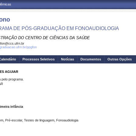
adêmicas
ono
AMA DE PÓS-GRADUAÇÃO EM FONOAUDIOLOGIA
STRAÇÃO DO CENTRO DE CIÊNCIAS DA SAÚDE
fon@ccs.ufrn.br
sgraduacao.ufrn.br/ppgfon
Calendário
Processos Seletivos
Notícias
Documentos
Outras Opções
DES AGUIAR
pelo programa.
AR
imeira infância
m, Pré-escolar, Testes de linguagem, Fonoaudiologia