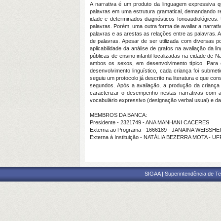
A narrativa é um produto da linguagem expressiva 
palavras em uma estrutura gramatical, demandando rec
idade e determinados diagnósticos fonoaudiológicos.
palavras. Porém, uma outra forma de avaliar a narrati
palavras e as arestas as relações entre as palavras. 
de palavras. Apesar de ser utilizada com diversas pop
aplicabilidade da análise de grafos na avaliação da l
públicas de ensino infantil localizadas na cidade de
ambos os sexos, em desenvolvimento típico. Para c
desenvolvimento linguístico, cada criança foi submet
seguiu um protocolo já descrito na literatura e que co
segundos. Após a avaliação, a produção da criança f
caracterizar o desempenho nestas narrativas com ap
vocabulário expressivo (designação verbal usual) e d
MEMBROS DA BANCA:
Presidente - 2321749 - ANA MANHANI CACERES
Externa ao Programa - 1666189 - JANAINA WEISSHEI
Externa à Instituição - NATÁLIA BEZERRA MOTA - U
SIGAA | Superintendência de Te