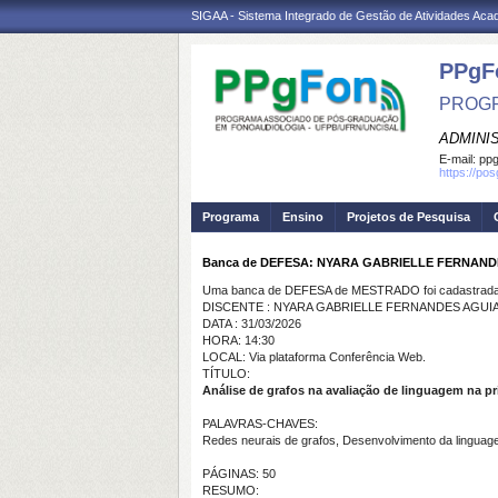
SIGAA - Sistema Integrado de Gestão de Atividades Ac
PPgF
PROGR
ADMINI
E-mail:
ppg
https://po
Programa
Ensino
Projetos de Pesquisa
Banca de DEFESA: NYARA GABRIELLE FERNAN
Uma banca de DEFESA de MESTRADO foi cadastrada 
DISCENTE : NYARA GABRIELLE FERNANDES AGUI
DATA : 31/03/2026
HORA: 14:30
LOCAL: Via plataforma Conferência Web.
TÍTULO:
Análise de grafos na avaliação de linguagem na pr
PALAVRAS-CHAVES:
Redes neurais de grafos, Desenvolvimento da linguage
PÁGINAS: 50
RESUMO: