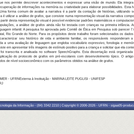
que nos permite descrever acontecimentos e expressar uma visão de mundo. Ela integra 
uperação de informações na memória ou criatividade para elaborar possibilidades. Esta habi
 Uma forma comum de avaliar a narrativa é a partir da contação de histórias, utilizando 
va é utilizar a análise de grafos, que consiste numa representação visual da narrativa co
A partir desta representação visual é possível evidenciar padrões matemáticos e computacion
ulações, a análise de grafos ainda não foi testada com crianças na primeira infância. Ass
inguagem infantil. A pesquisa foi aprovada pelo Comitê de Ética em Pesquisa sob parecer 7
 Natal, Rio Grande do Norte. Para os propósitos deste trabalho foram selecionados os dad
aracterizar seu histórico de vida e ambiente familiar, os responsáveis responderam a 
ida a uma avaliação de linguagem que engloba vocabulário expressivo, fonologia e memóri
nsiste em apresentar três imagens de estímulo positivo para a criança e solicitar que ela con
oi transcrita e analisada no software SpeechGraphs. Esta dissertação está organizada e
licação do protocolo de grafos em pré-escolares com desenvolvimento típico. O artigo
ados de nível socioeconômico com os parâmetros obtidos na análise de grafos.
MER - UFRNExterna à Instituição - MARINA LEITE PUGLISI - UNIFESP
FRJ
cnologia da Informação - (84) 3342 2210 | Copyright © 2006-2026 - UFRN - sigaa05-produca